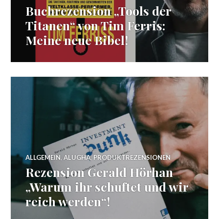
Buchrezension „Tools der
Titanen“ von Tim Ferris:
Meine neue Bibel!
ALLGEMEIN
,
ALUGHA
,
PRODUKTREZENSIONEN
Rezension Gerald Hörhan
„Warum ihr schuftet und wir
reich werden“!