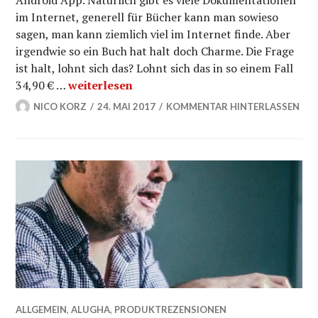
Android App. Natürlich gibt es viele Dokumentationen
im Internet, generell für Bücher kann man sowieso
sagen, man kann ziemlich viel im Internet finde. Aber
irgendwie so ein Buch hat halt doch Charme. Die Frage
ist halt, lohnt sich das? Lohnt sich das in so einem Fall
Buchrezension Android 7: Lohnt es sich oder 
34,90 € …
weiterlesen
NICO KORZ
24. MAI 2017
KOMMENTAR HINTERLASSEN
ALLGEMEIN
,
ALUGHA
,
PRODUKTREZENSIONEN