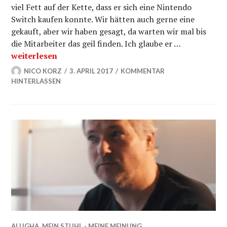
viel Fett auf der Kette, dass er sich eine Nintendo
Switch kaufen konnte. Wir hätten auch gerne eine
gekauft, aber wir haben gesagt, da warten wir mal bis
die Mitarbeiter das geil finden. Ich glaube er …
Nintendo Switch: Mein Stuhl Meine Meinung!
weiterlesen
NICO KORZ
3. APRIL 2017
KOMMENTAR
HINTERLASSEN
ALUGHA
,
MEIN STUHL - MEINE MEINUNG