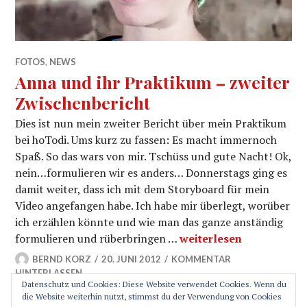
FOTOS
,
NEWS
Anna und ihr Praktikum – zweiter
Zwischenbericht
Dies ist nun mein zweiter Bericht über mein Praktikum
bei hoTodi. Ums kurz zu fassen: Es macht immernoch
Spaß. So das wars von mir. Tschüss und gute Nacht! Ok,
nein…formulieren wir es anders… Donnerstags ging es
damit weiter, dass ich mit dem Storyboard für mein
Video angefangen habe. Ich habe mir überlegt, worüber
ich erzählen könnte und wie man das ganze anständig
Anna und ihr Praktikum
formulieren und rüberbringen …
weiterlesen
BERND KORZ
20. JUNI 2012
KOMMENTAR
HINTERLASSEN
Datenschutz und Cookies: Diese Website verwendet Cookies. Wenn du
die Website weiterhin nutzt, stimmst du der Verwendung von Cookies