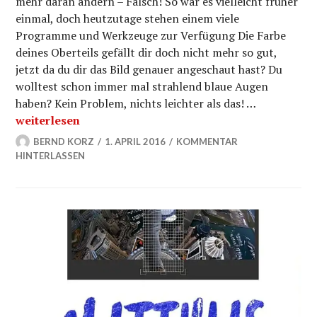
mehr daran ändern – Falsch! So war es vielleicht früher
einmal, doch heutzutage stehen einem viele
Programme und Werkzeuge zur Verfügung Die Farbe
deines Oberteils gefällt dir doch nicht mehr so gut,
jetzt da du dir das Bild genauer angeschaut hast? Du
wolltest schon immer mal strahlend blaue Augen
haben? Kein Problem, nichts leichter als das! …
Mit GIMP Farbe ersetzen von Objekten?
weiterlesen
BERND KORZ
1. APRIL 2016
KOMMENTAR
HINTERLASSEN