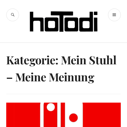
Zum
Inhalt
SUCHE
PR
springen
hoTodi
ME
Kategorie:
Mein Stuhl
– Meine Meinung