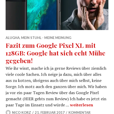
ALUGHA
,
MEIN STUHL - MEINE MEINUNG
Fazit zum Google Pixel XL mit
128GB: Google hat sich echt Mühe
gegeben!
Wie ihr wisst, mache ich ja gerne Reviews über ziemlich
viele coole Sachen. Ich neige ja dazu, mich über alles
aus zu kotzen, übrigens auch über mich selbst, keine
Sorge. Ich motz auch den ganzen über mich. Wir haben
ja vor ein paar Tagen Review über das Google Pixel
gemacht (HIER gehts zum Review) Ich habe es jetzt ein
Fazit zum Google Pixe
paar Tage im Einsatz und würde …
weiterlesen
NICO KORZ
21. FEBRUAR 2017
KOMMENTAR