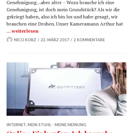
Genehmigung…aber alter – Wozu brauche ich eine
Genehmigung, ist doch mein Grundstück? Als wir die
gekriegt haben, also ich bin los und habe gesagt, wir
brauchen eine Drohen. Unser Kameramann Arthur hat
Drohnengesetze in Deutschland?! #MSMM
…
weiterlesen
NICO KORZ
22. MÄRZ 2017
2 KOMMENTARE
INTERNET
,
MEIN STUHL - MEINE MEINUNG