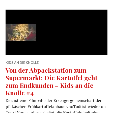
KIDS AN DIE KNOLLE
Von der Abpackstation zum
Supermarkt: Die Kartoffel geht
zum Endkunden – Kids an die
Knolle #4
Dies ist eine Filmreihe der Erzeugergemeinschaft der
pfälzischen Frühkartoffelanbauer. hoTodi ist wieder on
Tour! Nun ist alles erledigt, die Kartoffeln befinden