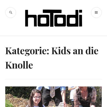
Zum
Inhalt
SUCHE
PR
springen
hoTodi
ME
Kategorie:
Kids an die
Knolle