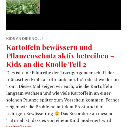
KIDS AN DIE KNOLLE
Kartoffeln bewässern und
Pflanzenschutz aktiv betreiben –
Kids an die Knolle Teil 2
Dies ist eine Filmreihe der Erzeugergemeinschaft der
pfälzischen Frühkartoffelanbauer. hoTodi ist wieder on
Tour! Dieses Mal zeigen wir euch, wie die Kartoffeln
langsam wachsen und wie viele Kartoffeln an einer
solchen Pflanze später zum Vorschein kommen. Ferner
zeigen wir die Probleme mit dem Frost und der
richtigen Bewässerung
Das Besondere an diesem
Tutorial ist, dass es von einem Kind moderiert wird!
Kartoffeln bewässern und Pflanzenschutz aktiv betreib