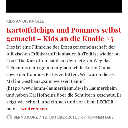
KIDS AN DIE KNOLLE
Kartoffelchips und Pommes selbst
gemacht – Kids an die Knolle #5
Dies ist eine Filmreihe der Erzeugergemeinschaft der
pfälzischen Frühkartoffelanbauer. hoTodi ist wieder on
Tour! Die Kartoffeln sind auf dem letzten Weg das
Geheimnis der eigenen unglaublich leckeren Chips
sowie der Pommes Frites zu lüften. Wir waren dieses
Mal im Gasthaus „Zum weissen Lamm“
(http://www.lamm-laumersheim.de/) in Laumersheim
und haben Kai Hofheinz über die Schultern geschaut. Er
zeigt wie schnell und einfach und vor allem LECKER
Kartoffelchips und Pommes selbst gemacht – Ki
man …
weiterlesen
BERND KORZ
12. OKTOBER 2011
67 KOMMENTARE