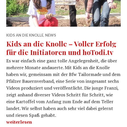
KIDS AN DIE KNOLLE
,
NEWS
Kids an die Knolle – Voller Erfolg
für die Initiatoren und hoTodi.tv
Es war einfach eine ganz tolle Angelegenheit, die über
mehrere Monate andauerte. Mit Kids an die Knolle
haben wir, gemeinsam mit der Bfw Tailormade und dem
Pfälzer Bauernverband, eine Serie von insgesamt sechs
Videos produziert und veröffentlicht. Die junge Franzi,
zeigt anhand diverser Videos Schritt für Schritt, wie
eine Kartoffel vom Anfang zum Ende auf dem Teller
landet. Wir selbst haben auch sehr viel dabei gelernt
und riesen Spaß gehabt.
„Kids an die Knolle – Voller Erfolg für die Initiatoren
weiterlesen