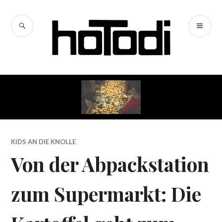
Zum
Inhalt
SUCHE
PR
springen
hoTodi
ME
KIDS AN DIE KNOLLE
Von der Abpackstation
zum Supermarkt: Die