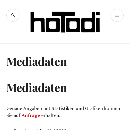
Zum
Inhalt
SUCHE
PR
springen
hoTodi
ME
Mediadaten
Mediadaten
Genaue Angaben mit Statistiken und Grafiken können
Sie auf
Anfrage
erhalten.