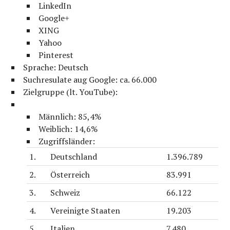
LinkedIn
Google+
XING
Yahoo
Pinterest
Sprache: Deutsch
Suchresulate aug Google: ca. 66.000
Zielgruppe (lt. YouTube):
Männlich: 85,4%
Weiblich: 14,6%
Zugriffsländer:
1.
Deutschland
1.396.789
2.
Österreich
83.991
3.
Schweiz
66.122
4.
Vereinigte Staaten
19.203
5.
Italien
7.480