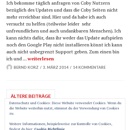
Ich bekomme täglich anfragen von Coby Nutzern
bezüglich des Updates und dass die Coby Seiten nicht
mehr erreichbar sind. Hier und da habe ich auch
versucht zu helfen (teilweise leider sehr
unfreundlichen und auch undankbaren Menschen). Ich
kann nichts dafür, dass ihr weder das Update aufspielen
noch den Google Play nicht installieren könnt ich kann
auch nicht unbegrenzt Support geben. Zum einen bin
Coby Updates über hoTodi
ich und …
weiterlesen
BERND KORZ
3. MÄRZ 2014
14 KOMMENTARE
Beitragsnavigation
ÄLTERE BEITRÄGE
Datenschutz und Cookies: Diese Website verwendet Cookies. Wenn du
die Website weiterhin nutzt, stimmst du der Verwendung von Cookies
zu.
SEITENLEISTE
Weitere Informationen, beispielsweise zur Kontrolle von Cookies,
findest du hier:
Cookie-Richtlinie