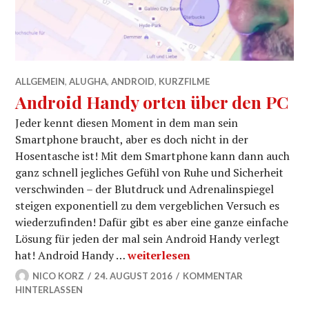
ALLGEMEIN
,
ALUGHA
,
ANDROID
,
KURZFILME
Android Handy orten über den PC
Jeder kennt diesen Moment in dem man sein
Smartphone braucht, aber es doch nicht in der
Hosentasche ist! Mit dem Smartphone kann dann auch
ganz schnell jegliches Gefühl von Ruhe und Sicherheit
verschwinden – der Blutdruck und Adrenalinspiegel
steigen exponentiell zu dem vergeblichen Versuch es
wiederzufinden! Dafür gibt es aber eine ganze einfache
Lösung für jeden der mal sein Android Handy verlegt
Android Handy orten über den PC
hat! Android Handy …
weiterlesen
NICO KORZ
24. AUGUST 2016
KOMMENTAR
HINTERLASSEN