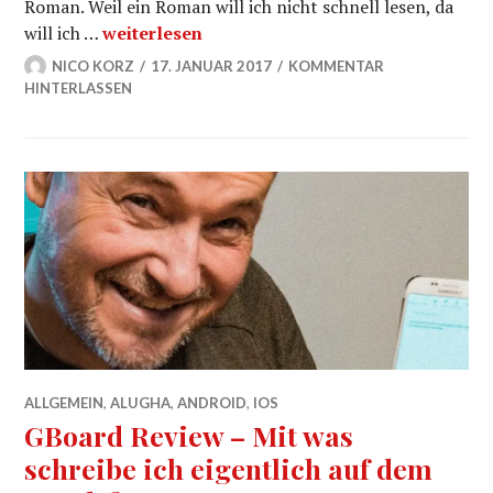
Roman. Weil ein Roman will ich nicht schnell lesen, da
Lesegeschwindigkeit verdoppeln oder sogar 
will ich …
weiterlesen
NICO KORZ
17. JANUAR 2017
KOMMENTAR
HINTERLASSEN
ALLGEMEIN
,
ALUGHA
,
ANDROID
,
IOS
GBoard Review – Mit was
schreibe ich eigentlich auf dem