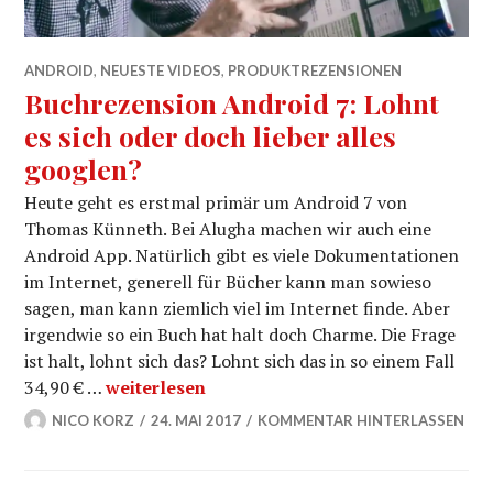
ANDROID
,
NEUESTE VIDEOS
,
PRODUKTREZENSIONEN
Buchrezension Android 7: Lohnt
es sich oder doch lieber alles
googlen?
Heute geht es erstmal primär um Android 7 von
Thomas Künneth. Bei Alugha machen wir auch eine
Android App. Natürlich gibt es viele Dokumentationen
im Internet, generell für Bücher kann man sowieso
sagen, man kann ziemlich viel im Internet finde. Aber
irgendwie so ein Buch hat halt doch Charme. Die Frage
ist halt, lohnt sich das? Lohnt sich das in so einem Fall
Buchrezension Android 7: Lohnt es sich oder 
34,90 € …
weiterlesen
NICO KORZ
24. MAI 2017
KOMMENTAR HINTERLASSEN