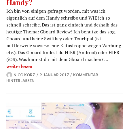
Handy?
Ich bin von einigen gefragt worden, mit was ich
eigentlich auf dem Handy schreibe und WIE ich so
schnell schreibe. Das ist ganz einfach und deshalb das
heutige Thema: Gboard Review! Ich benutze das sog.
Gboard und keine Swiftkey oder Touchpal (ist
mittlerweile sowieso eine Katastrophe wegen Werbung
etc.). Das Gboard findest du HIER (Android) oder HIER
(iOS). Was kannst du mit dem Gboard machen? …
GBoard Review – Mit was schreibe ich eigentlich auf 
weiterlesen
NICO KORZ
9. JANUAR 2017
KOMMENTAR
HINTERLASSEN