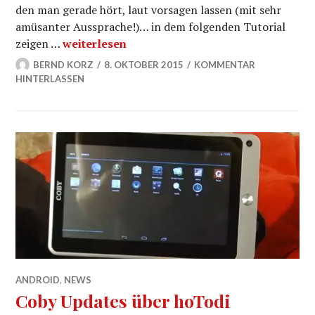
den man gerade hört, laut vorsagen lassen (mit sehr
amüsanter Aussprache!)… in dem folgenden Tutorial
Android – Geheime Tipps
zeigen …
weiterlesen
BERND KORZ
8. OKTOBER 2015
KOMMENTAR
HINTERLASSEN
ANDROID
,
NEWS
Coby Updates über hoTodi