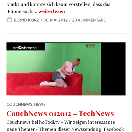
Markt und konnte sich kaum vorstellen, dass das
CouchNews 022012 – R.I.M, Google Chro
iPhone auch …
weiterlesen
BERND KORZ
30. MAI 2012
20 KOMMENTARE
COUCHNEWS
,
NEWS
CouchNews 012012 – TechNews
Couchnews bei hoTodi.tv – Wir zeigen interessante
neue Themen- Themen dieser Newssendung: Facebook