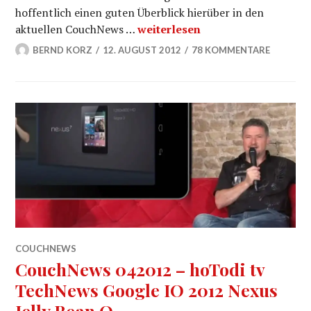
hoffentlich einen guten Überblick hierüber in den
Coby Update Jelly Bean – MID70
aktuellen CouchNews …
weiterlesen
BERND KORZ
12. AUGUST 2012
78 KOMMENTARE
COUCHNEWS
CouchNews 042012 – hoTodi tv
TechNews Google IO 2012 Nexus
Jelly Bean Q