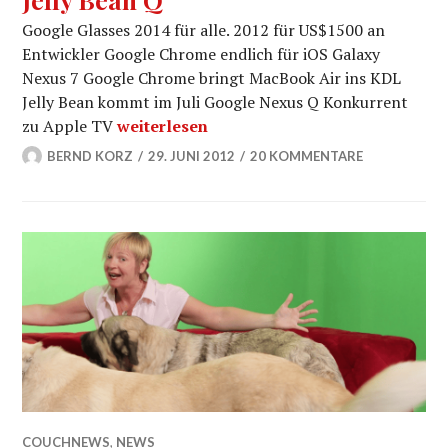
Google Glasses 2014 für alle. 2012 für US$1500 an
Entwickler Google Chrome endlich für iOS Galaxy
Nexus 7 Google Chrome bringt MacBook Air ins KDL
Jelly Bean kommt im Juli Google Nexus Q Konkurrent
CouchNews 042012 – hoTodi tv TechNews G
zu Apple TV
weiterlesen
BERND KORZ
29. JUNI 2012
20 KOMMENTARE
COUCHNEWS
,
NEWS