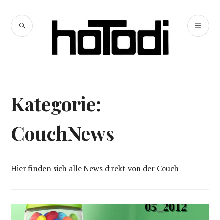
Zum
Inhalt
SUCHE
PR
springen
hoTodi
ME
Kategorie:
CouchNews
Hier finden sich alle News direkt von der Couch