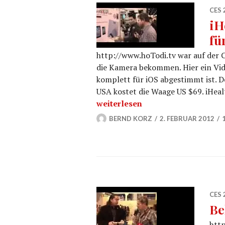
CES 
iH
fü
http://www.hoTodi.tv war auf der C
die Kamera bekommen. Hier ein Vid
komplett für iOS abgestimmt ist. D
USA kostet die Waage US $69. iHeal
iHealth Scale Waage mit Bluetoo
weiterlesen
BERND KORZ
2. FEBRUAR 2012
CES 
Be
http