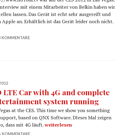
nterview mit einem Mitarbeiter von Belkin haben wir
llen lassen. Das Gerät ist echt sehr ausgereift und
 Apple an. Erhältlich ist das Gerät leider noch nicht.
ck
8 KOMMENTARE
2012
 LTE Car with 4G and complete
tertainment system running
Vegas at the CES. This time we show you something
 Support, based on QNX Software. DIeses Mal zeigen
TD LTE Car with 4G and complete ente
o, dass mit 4G läuft.
weiterlesen
5 KOMMENTARE