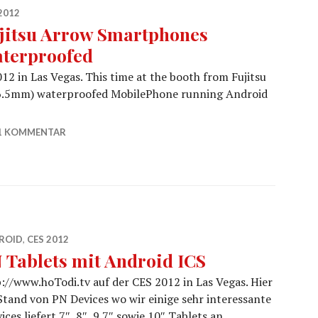
2012
jitsu Arrow Smartphones
terproofed
12 in Las Vegas. This time at the booth from Fujitsu
 (6.5mm) waterproofed MobilePhone running Android
w Smartphones Waterproofed
1 KOMMENTAR
ROID
,
CES 2012
 Tablets mit Android ICS
://www.hoTodi.tv auf der CES 2012 in Las Vegas. Hier
tand von PN Devices wo wir einige sehr interessante
s liefert 7″, 8″, 9.7″ sowie 10″ Tablets an