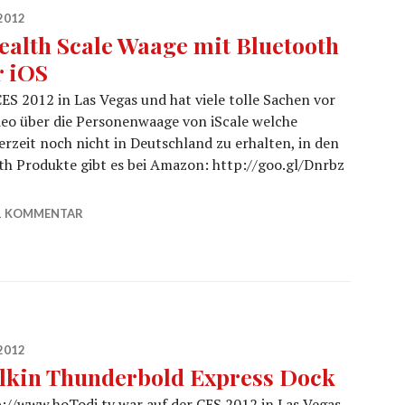
2012
ealth Scale Waage mit Bluetooth
r iOS
ES 2012 in Las Vegas und hat viele tolle Sachen vor
eo über die Personenwaage von iScale welche
erzeit noch nicht in Deutschland zu erhalten, in den
th Produkte gibt es bei Amazon: http://goo.gl/Dnrbz
th für iOS
1 KOMMENTAR
2012
lkin Thunderbold Express Dock
://www.hoTodi.tv war auf der CES 2012 in Las Vegas.