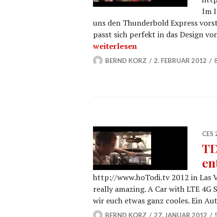
Im I
uns den Thunderbold Express vorste
passt sich perfekt in das Design von
Belkin Thunderbold Express Do
weiterlesen
BERND KORZ
2. FEBRUAR 2012
CES 
TD
en
http://www.hoTodi.tv 2012 in Las 
really amazing. A Car with LTE 4G
wir euch etwas ganz cooles. Ein Aut
BERND KORZ
27. JANUAR 2012