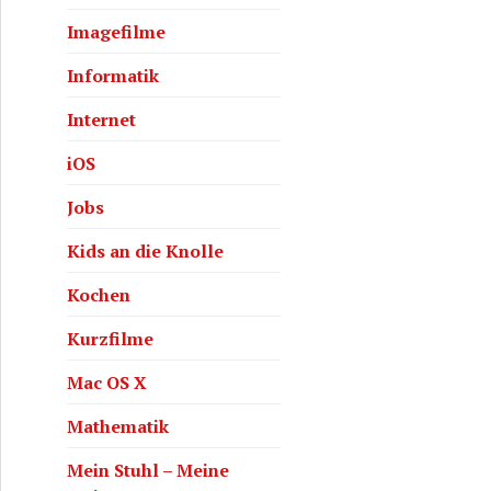
Imagefilme
Informatik
Internet
iOS
Jobs
Kids an die Knolle
Kochen
ng mit iOS
Kurzfilme
Mac OS X
Mathematik
Mein Stuhl – Meine