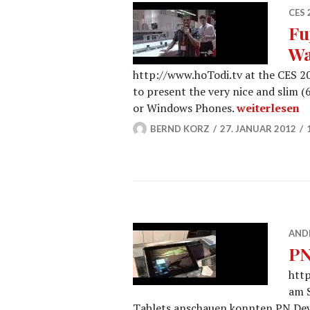
CES 
Fu
Wa
http://www.hoTodi.tv at the CES 20
to present the very nice and slim
Fujitsu Arro
or Windows Phones.
weiterlesen
BERND KORZ
27. JANUAR 2012
AND
PN
http
am S
Tablets anschauen konnten.PN Device