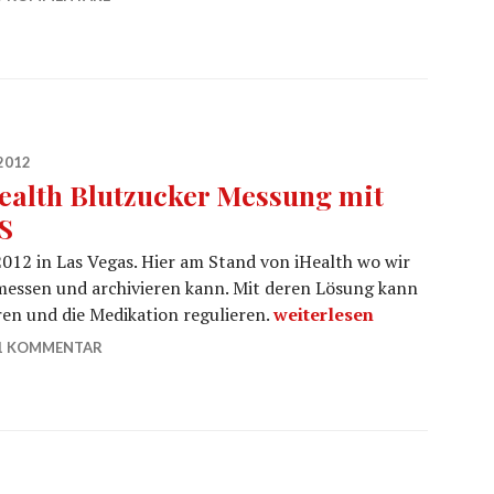
2012
ealth Blutzucker Messung mit
S
012 in Las Vegas. Hier am Stand von iHealth wo wir
messen und archivieren kann. Mit deren Lösung kann
iHealth Blutzucker Messu
en und die Medikation regulieren.
weiterlesen
1 KOMMENTAR