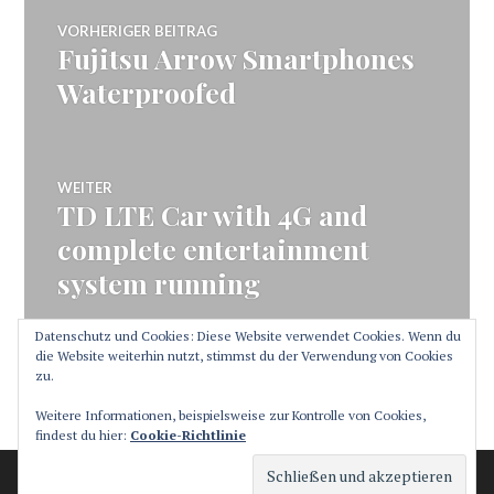
Beitragsnavigation
VORHERIGER BEITRAG
Fujitsu Arrow Smartphones
Vorheriger
Beitrag:
Waterproofed
WEITER
TD LTE Car with 4G and
Nächster
Beitrag:
complete entertainment
system running
Datenschutz und Cookies: Diese Website verwendet Cookies. Wenn du
die Website weiterhin nutzt, stimmst du der Verwendung von Cookies
zu.
SEITENLEISTE
Weitere Informationen, beispielsweise zur Kontrolle von Cookies,
findest du hier:
Cookie-Richtlinie
Stolz präsentiert von WordPress
Theme: Canard von