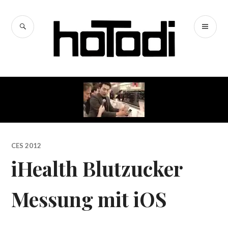
Zum
Inhalt
SUCHE
PR
springen
hoTodi
ME
CES 2012
iHealth Blutzucker
Messung mit iOS