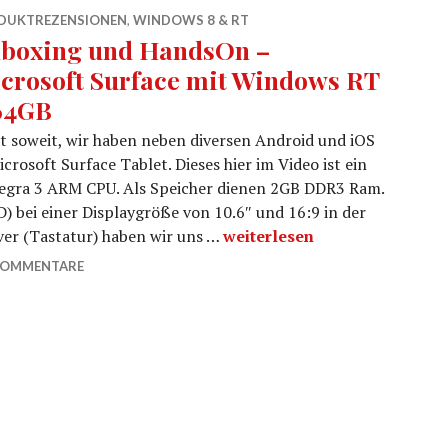
DUKTREZENSIONEN
,
WINDOWS 8 & RT
boxing und HandsOn –
crosoft Surface mit Windows RT
64GB
st soweit, wir haben neben diversen Android und iOS
crosoft Surface Tablet. Dieses hier im Video ist ein
Tegra 3 ARM CPU. Als Speicher dienen 2GB DDR3 Ram.
D) bei einer Displaygröße von 10.6″ und 16:9 in der
Unboxing und HandsOn – Mic
ver (Tastatur) haben wir uns …
weiterlesen
KOMMENTARE