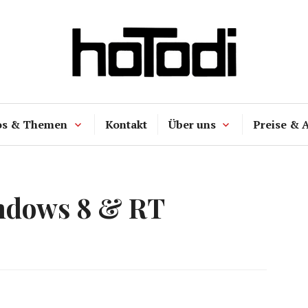
hoTodi
os & Themen
Kontakt
Über uns
Preise & 
ndows 8 & RT