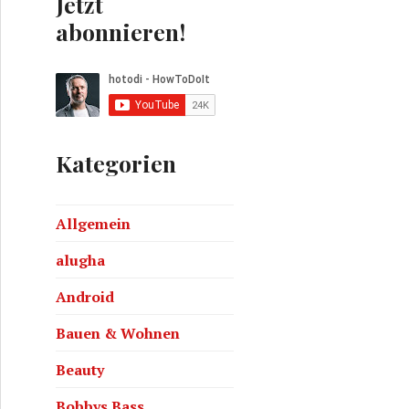
Jetzt
abonnieren!
Kategorien
rosoft Surface mit Windows RT – 64GB
Allgemein
alugha
Android
Bauen & Wohnen
Beauty
Bobbys Bass