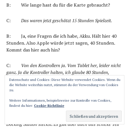
B:
Wie lange hast du für die Karte gebraucht?
C:
Das waren jetzt geschätzt 15 Stunden Spielzeit.
B: Ja, eine Fragen die ich habe, Akku. Hält hier 40
Stunden. Also Apple würde jetzt sagen, 40 Stunden.
Kommt das hier auch hin?
C:
Von den Kontrollern ja. Vom Tablet her, leider nicht
ganz. Ja die Kontroller halten, ich glaube 80 Stunden,
offiziell? 80! Also dieser Pro-Controller auf jeden Fall. Diese
Datenschutz und Cookies: Diese Website verwendet Cookies. Wenn du
die Website weiterhin nutzt, stimmst du der Verwendung von Cookies
hier wahrscheinlich ein bisschen weniger.
zu.
Weitere Informationen, beispielsweise zur Kontrolle von Cookies,
B: Wie lädt sie auf?
findest du hier:
Cookie-Richtlinie
C:
Die lädst du auf, indem du sie an das Tablet in die
Docking Station steckst. Es gibt aber auch das schicke Teil