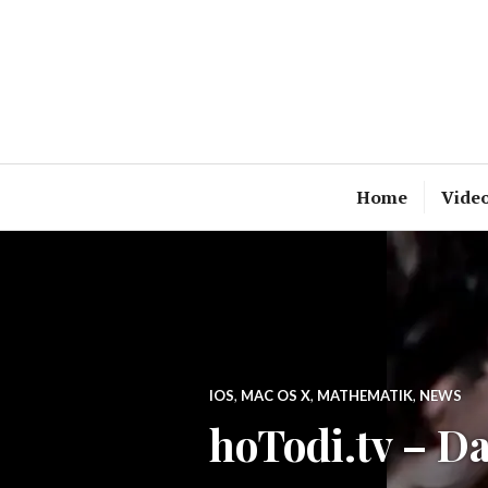
Zum
Inhalt
springen
Home
Vide
IOS
,
MAC OS X
,
MATHEMATIK
,
NEWS
hoTodi.tv – D