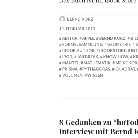
Das Buch ist im iBook Store 
BERND KORZ
11. FEBRUAR 2013
ABITUR
,
APPLE
,
BERND KORZ
,
BI
FORMELSAMMLUNG
,
GEOMETRIE
,
IBOOK AUTHOR
,
IBOOKSTORE
,
IN
IPOD
,
JAILBREAK
,
KNOW HOW
,
KR
MANTEL
,
MATHEMATIK
,
MEIKE KOR
PRISMA
,
PYTHAGORAS
,
QUADRAT
,
VOLUMEN
,
WISSEN
8 Gedanken zu “
hoTod
Interview mit Bernd 