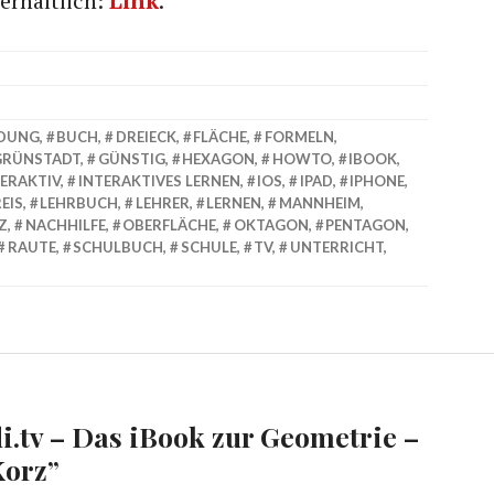
erhältlich:
Link
.
LDUNG
,
BUCH
,
DREIECK
,
FLÄCHE
,
FORMELN
,
GRÜNSTADT
,
GÜNSTIG
,
HEXAGON
,
HOWTO
,
IBOOK
,
TERAKTIV
,
INTERAKTIVES LERNEN
,
IOS
,
IPAD
,
IPHONE
,
EIS
,
LEHRBUCH
,
LEHRER
,
LERNEN
,
MANNHEIM
,
Z
,
NACHHILFE
,
OBERFLÄCHE
,
OKTAGON
,
PENTAGON
,
RAUTE
,
SCHULBUCH
,
SCHULE
,
TV
,
UNTERRICHT
,
i.tv – Das iBook zur Geometrie –
Korz
”