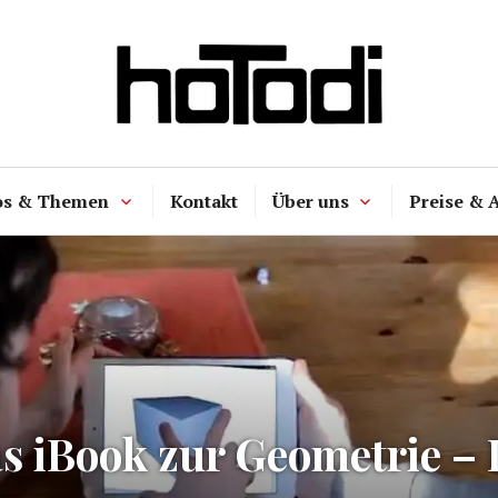
hoTodi
os & Themen
Kontakt
Über uns
Preise & 
as iBook zur Geometrie – 