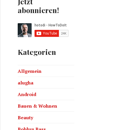
Jetzt
abonnieren!
Kategorien
Allgemein
e – Interview mit Bernd Korz
alugha
Android
Bauen & Wohnen
Beauty
Bobbys Bass