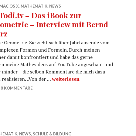
MAC OS X
,
MATHEMATIK
,
NEWS
Todi.tv – Das iBook zur
ometrie – Interview mit Bernd
rz
ie Geometrie. Sie zieht sich über Jahrtausende vom
 komplexen Formen und Formeln. Durch meinen
er damit konfrontiert und habe das gerne
n meine Mathevideos auf YouTube angeschaut und
 minder – die selben Kommentare die mich dazu
hoTodi.tv – Das iBook zur Geometri
 realisieren. „Von der …
weiterlesen
8 KOMMENTARE
HEMATIK
,
NEWS
,
SCHULE & BILDUNG