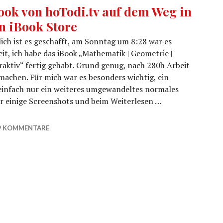
ook von hoTodi.tv auf dem Weg in
n iBook Store
ich ist es geschafft, am Sonntag um 8:28 war es
it, ich habe das iBook „Mathematik | Geometrie |
raktiv“ fertig gehabt. Grund genug, nach 280h Arbeit
machen. Für mich war es besonders wichtig, ein
einfach nur ein weiteres umgewandeltes normales
r einige Screenshots und beim Weiterlesen …
 in den iBook Store
9 KOMMENTARE