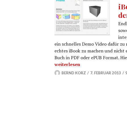
iB
de
Endl
sowe
inte
ein schnelles Demo Video dafür zu 
echtes iBook zu machen und nicht 
Buch in PDF oder ePUB Format. Hie
iBook von hoTodi.tv auf dem Weg
weiterlesen
BERND KORZ
7. FEBRUAR 2013