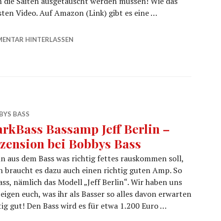
die Saiten ausgetauscht werden müssen! Wie das
sten Video. Auf Amazon (Link) gibt es eine …
ys Bass #22
ENTAR HINTERLASSEN
BYS BASS
rkBass Bassamp Jeff Berlin –
zension bei Bobbys Bass
 aus dem Bass was richtig fettes rauskommen soll,
 braucht es dazu auch einen richtig guten Amp. So
ss, nämlich das Modell „Jeff Berlin“. Wir haben uns
igen euch, was ihr als Basser so alles davon erwarten
htig gut! Den Bass wird es für etwa 1.200 Euro …
Rezension bei Bobbys Bass