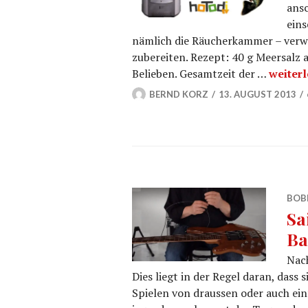
ans
eins
nämlich die Räucherkammer – verw
zubereiten. Rezept: 40 g Meersalz 
Forelle
Belieben. Gesamtzeit der …
weiter
BERND KORZ
13. AUGUST 2013
BOB
Sa
Ba
Nach
Dies liegt in der Regel daran, dass 
Spielen von draussen oder auch ein