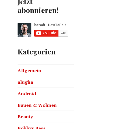
Jetzt
abonnieren!
Kategorien
h von Pearl
Allgemein
alugha
Android
Bauen & Wohnen
Beauty
Bobbys Bass