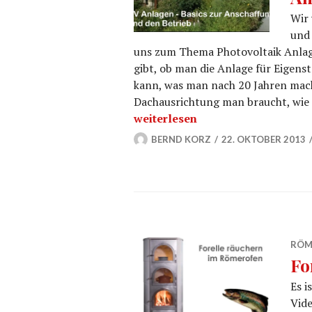
Wir 
und 
uns zum Thema Photovoltaik Anlage
gibt, ob man die Anlage für Eigen
kann, was man nach 20 Jahren mach
Dachausrichtung man braucht, wie 
Photovoltaik Anlagen Basics zu
weiterlesen
BERND KORZ
22. OKTOBER 2013
RÖM
Fo
Es i
Vide