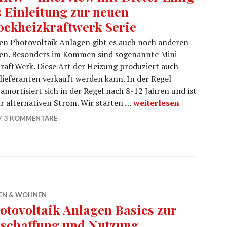
s Einleitung zur neuen
ockheizkraftwerk Serie
n Photovoltaik Anlagen gibt es auch noch anderen
en. Besonders im Kommen sind sogenannte Mini
aftWerk. Diese Art der Heizung produziert auch
ieferanten verkauft werden kann. In der Regel
 amortisiert sich in der Regel nach 8-12 Jahren und ist
BHKW – Interview mit Di
r alternativen Strom. Wir starten …
weiterlesen
3 KOMMENTARE
EN & WOHNEN
otovoltaik Anlagen Basics zur
schaffung und Nutzung