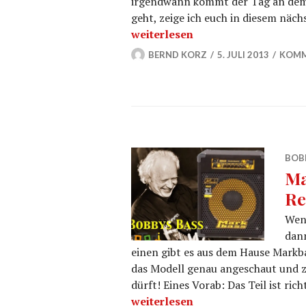
irgendwann kommt der Tag an dem 
geht, zeige ich euch in diesem näch
Saitenwechsel am E-Bass – Bobb
weiterlesen
BERND KORZ
5. JULI 2013
KOMM
BOB
Ma
Re
Wenn
dann
einen gibt es aus dem Hause Markba
das Modell genau angeschaut und ze
dürft! Eines Vorab: Das Teil ist ric
MarkBass Bassamp Jeff Berlin – 
weiterlesen