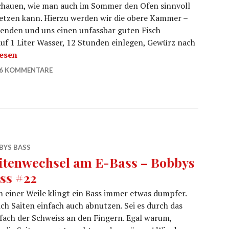
chauen, wie man auch im Sommer den Ofen sinnvoll
etzen kann. Hierzu werden wir die obere Kammer –
enden und uns einen unfassbar guten Fisch
auf 1 Liter Wasser, 12 Stunden einlegen, Gewürz nach
 räuchern im Römerofen
lesen
6 KOMMENTARE
BYS BASS
itenwechsel am E-Bass – Bobbys
ss #22
 einer Weile klingt ein Bass immer etwas dumpfer.
sich Saiten einfach auch abnutzen. Sei es durch das
fach der Schweiss an den Fingern. Egal warum,