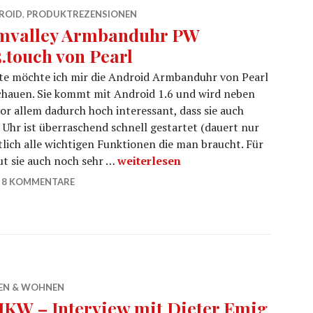
ROID
,
PRODUKTREZENSIONEN
mvalley Armbanduhr PW
5.touch von Pearl
te möchte ich mir die Android Armbanduhr von Pearl
chauen. Sie kommt mit Android 1.6 und wird neben
r allem dadurch hoch interessant, dass sie auch
e Uhr ist überraschend schnell gestartet (dauert nur
lich alle wichtigen Funktionen die man braucht. Für
Simvalley Armbanduhr PW 315.touc
ut sie auch noch sehr …
weiterlesen
8 KOMMENTARE
EN & WOHNEN
KW – Interview mit Dieter Emig