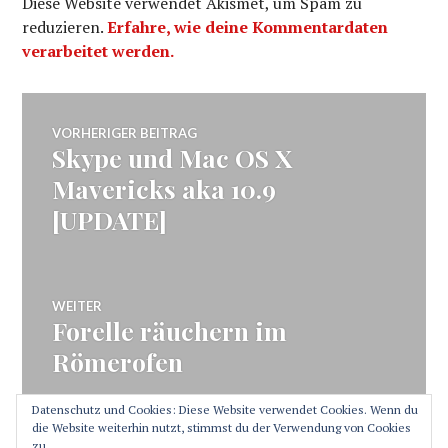
Diese Website verwendet Akismet, um Spam zu
reduzieren.
Erfahre, wie deine Kommentardaten
verarbeitet werden.
Beitragsnavigation
VORHERIGER BEITRAG
Skype und Mac OS X
Vorheriger
Beitrag:
Mavericks aka 10.9
[UPDATE]
WEITER
Forelle räuchern im
Nächster
Beitrag:
Römerofen
Datenschutz und Cookies: Diese Website verwendet Cookies. Wenn du
die Website weiterhin nutzt, stimmst du der Verwendung von Cookies
zu.