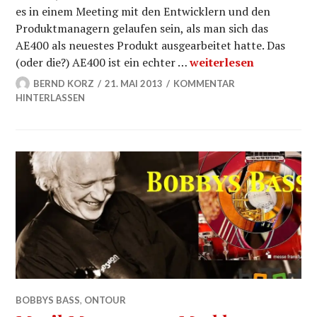
es in einem Meeting mit den Entwicklern und den
Produktmanagern gelaufen sein, als man sich das
AE400 als neuestes Produkt ausgearbeitet hatte. Das
ADATA AE400 Wifi Acce
(oder die?) AE400 ist ein echter …
weiterlesen
BERND KORZ
21. MAI 2013
KOMMENTAR
HINTERLASSEN
BOBBYS BASS
,
ONTOUR