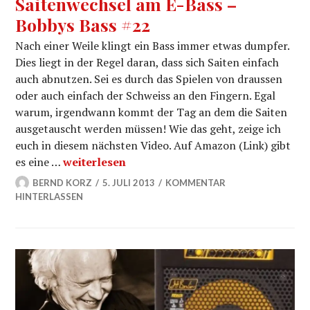
Saitenwechsel am E-Bass –
Bobbys Bass #22
Nach einer Weile klingt ein Bass immer etwas dumpfer.
Dies liegt in der Regel daran, dass sich Saiten einfach
auch abnutzen. Sei es durch das Spielen von draussen
oder auch einfach der Schweiss an den Fingern. Egal
warum, irgendwann kommt der Tag an dem die Saiten
ausgetauscht werden müssen! Wie das geht, zeige ich
euch in diesem nächsten Video. Auf Amazon (Link) gibt
Saitenwechsel am E-Bass – Bobbys Bass #22
es eine …
weiterlesen
BERND KORZ
5. JULI 2013
KOMMENTAR
HINTERLASSEN