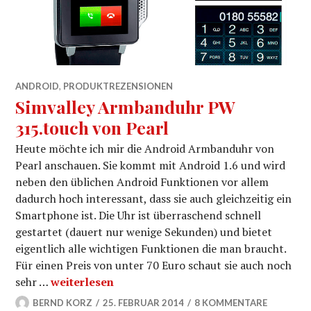
ANDROID
,
PRODUKTREZENSIONEN
Simvalley Armbanduhr PW
315.touch von Pearl
Heute möchte ich mir die Android Armbanduhr von
Pearl anschauen. Sie kommt mit Android 1.6 und wird
neben den üblichen Android Funktionen vor allem
dadurch hoch interessant, dass sie auch gleichzeitig ein
Smartphone ist. Die Uhr ist überraschend schnell
gestartet (dauert nur wenige Sekunden) und bietet
eigentlich alle wichtigen Funktionen die man braucht.
Für einen Preis von unter 70 Euro schaut sie auch noch
Simvalley Armbanduhr PW 315.touch von Pearl
sehr …
weiterlesen
BERND KORZ
25. FEBRUAR 2014
8 KOMMENTARE