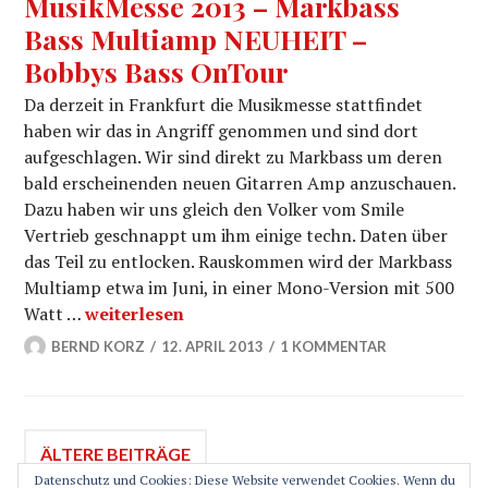
MusikMesse 2013 – Markbass
Bass Multiamp NEUHEIT –
Bobbys Bass OnTour
Da derzeit in Frankfurt die Musikmesse stattfindet
haben wir das in Angriff genommen und sind dort
aufgeschlagen. Wir sind direkt zu Markbass um deren
bald erscheinenden neuen Gitarren Amp anzuschauen.
Dazu haben wir uns gleich den Volker vom Smile
Vertrieb geschnappt um ihm einige techn. Daten über
das Teil zu entlocken. Rauskommen wird der Markbass
Multiamp etwa im Juni, in einer Mono-Version mit 500
MusikMesse 2013 – Markbass Bass Multiamp N
Watt …
weiterlesen
BERND KORZ
12. APRIL 2013
1 KOMMENTAR
Beitragsnavigation
ÄLTERE BEITRÄGE
Datenschutz und Cookies: Diese Website verwendet Cookies. Wenn du