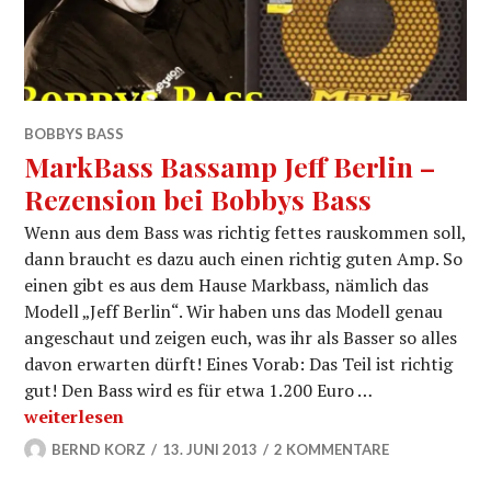
BOBBYS BASS
MarkBass Bassamp Jeff Berlin –
Rezension bei Bobbys Bass
Wenn aus dem Bass was richtig fettes rauskommen soll,
dann braucht es dazu auch einen richtig guten Amp. So
einen gibt es aus dem Hause Markbass, nämlich das
Modell „Jeff Berlin“. Wir haben uns das Modell genau
angeschaut und zeigen euch, was ihr als Basser so alles
davon erwarten dürft! Eines Vorab: Das Teil ist richtig
gut! Den Bass wird es für etwa 1.200 Euro …
MarkBass Bassamp Jeff Berlin – Rezension bei Bobbys
weiterlesen
BERND KORZ
13. JUNI 2013
2 KOMMENTARE