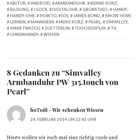
ABITUR
,
ANDROID
,
ARMBANDUHR
,
BERND KORZ
,
BILDUNG
,
CLOCK
,
DIGITALUHR
,
GRÜNSTADT
,
HANDY
,
HANDY-UHR
,
HOWTO
,
IOS
,
JAMES BOND
,
KNOW HOW
,
LERNEN
,
MANNHEIM
,
MEIKE KORZ
,
PEARL
,
SIMVALLEY
,
SMARTWATCH
,
SUETTERLIN
,
TOUCHDISPLAY
,
TV
,
UHRENHANDY
,
WISSEN
8 Gedanken zu “
Simvalley
Armbanduhr PW 315.touch von
Pearl
”
hoTodi - Wir schenken Wissen
24. FEBRUAR 2014 UM 22:43 UHR
Heute wollen wir euch mal eine richtig coole und