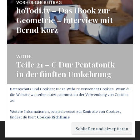
VORHERIGER BEITRAG
hoTodi.tv – Das iBook zur
Vorheriger
Beitrag:
Geometrie – Interview mit
Bernd Korz
WEITER
Teile 21 – C Dur Pentatonik
Nächster
Beitrag:
in der fünften Umkehrung
Datenschutz und Cookies: Diese Website verwendet Cookies. Wenn du
die Website weiterhin nutzt, stimmst du der Verwendung von Cookies
zu.
SEITENLEISTE
Weitere Informationen, beispielsweise zur Kontrolle von Cookies,
findest du hier:
Cookie-Richtlinie
Stolz präsentiert von WordPress
Theme: Canard von
Automattic
.