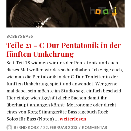
BOBBYS BASS
Teile 21 – C Dur Pentatonik in der
fünften Umkehrung
Seit Teil 18 widmen wir uns der Pentatonik und auch
dieses Mal wollen wir das so handhaben. Ich zeige euch,
wie man die Pentatonik in der C-Dur Tonleiter in der
fünften Umkehrung spielt und anwendet. Wer gerne
mal dabei sein möchte im Studio sagt einfach bescheid!
Hier einige wichtige/nützliche Sachen damit ihr
überhaupt anfangen könnt: Metronome oder direkt
eines von Korg Stimmgeräte Basstagebuch Rock
Teile 21 – C Dur Pentatonik in
Solos für Bass (Noten) …
weiterlesen
BERND KORZ
22. FEBRUAR 2013
KOMMENTAR