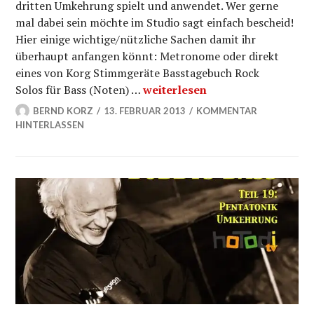
dritten Umkehrung spielt und anwendet. Wer gerne
mal dabei sein möchte im Studio sagt einfach bescheid!
Hier einige wichtige/nützliche Sachen damit ihr
überhaupt anfangen könnt: Metronome oder direkt
eines von Korg Stimmgeräte Basstagebuch Rock
C Pentatonik in der dritten Um
Solos für Bass (Noten) …
weiterlesen
BERND KORZ
13. FEBRUAR 2013
KOMMENTAR
HINTERLASSEN