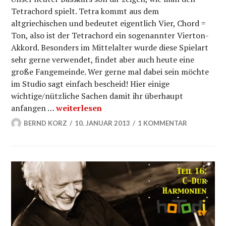
Tetrachord spielt. Tetra kommt aus dem
altgriechischen und bedeutet eigentlich Vier, Chord =
Ton, also ist der Tetrachord ein sogenannter Vierton-
Akkord. Besonders im Mittelalter wurde diese Spielart
sehr gerne verwendet, findet aber auch heute eine
große Fangemeinde. Wer gerne mal dabei sein möchte
im Studio sagt einfach bescheid! Hier einige
wichtige/nützliche Sachen damit ihr überhaupt
Tetrachord Vierton Basstonleiter – Bobbys 
anfangen …
weiterlesen
BERND KORZ
10. JANUAR 2013
1 KOMMENTAR