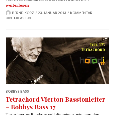
Die Pentatonik Skala – Bobbys Bass 18
weiterlesen
BERND KORZ
23. JANUAR 2013
KOMMENTAR
HINTERLASSEN
BOBBYS BASS
Tetrachord Vierton Basstonleiter
– Bobbys Bass 17
Unser heuter Basskurs soll dir zeigen, wie man den