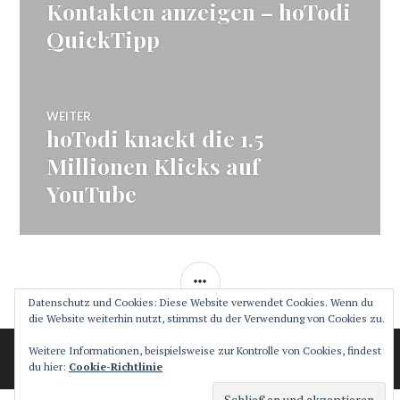
Kontakten anzeigen – hoTodi
QuickTipp
WEITER
hoTodi knackt die 1.5
Nächster
Beitrag:
Millionen Klicks auf
YouTube
SEITENLEISTE
Datenschutz und Cookies: Diese Website verwendet Cookies. Wenn du
die Website weiterhin nutzt, stimmst du der Verwendung von Cookies zu.
Stolz präsentiert von WordPress
Theme: Canard von
Weitere Informationen, beispielsweise zur Kontrolle von Cookies, findest
du hier:
Cookie-Richtlinie
Automattic
.