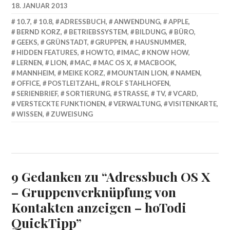
18. JANUAR 2013
10.7
,
10.8
,
ADRESSBUCH
,
ANWENDUNG
,
APPLE
,
BERND KORZ
,
BETRIEBSSYSTEM
,
BILDUNG
,
BÜRO
,
GEEKS
,
GRÜNSTADT
,
GRUPPEN
,
HAUSNUMMER
,
HIDDEN FEATURES
,
HOWTO
,
IMAC
,
KNOW HOW
,
LERNEN
,
LION
,
MAC
,
MAC OS X
,
MACBOOK
,
MANNHEIM
,
MEIKE KORZ
,
MOUNTAIN LION
,
NAMEN
,
OFFICE
,
POSTLEITZAHL
,
ROLF STAHLHOFEN
,
SERIENBRIEF
,
SORTIERUNG
,
STRASSE
,
TV
,
VCARD
,
VERSTECKTE FUNKTIONEN
,
VERWALTUNG
,
VISITENKARTE
,
WISSEN
,
ZUWEISUNG
9 Gedanken zu “
Adressbuch OS X
– Gruppenverknüpfung von
Kontakten anzeigen – hoTodi
QuickTipp
”