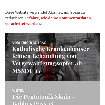
Diese Website verwendet Akismet, um Spam zu
reduzieren.
Erfahre, wie deine Kommentardaten
verarbeitet werden.
Beitragsnavigation
VORHERIGER BEITRAG
Katholische Krankenhäuser
Vorheriger
Beitrag:
lehnen Behandlung von
Vergewaltigungsopfer ab –
MSMM#15
WEITER
Die Pentatonik Skala –
Nächster
Beitrag:
Bobbys Bass 18