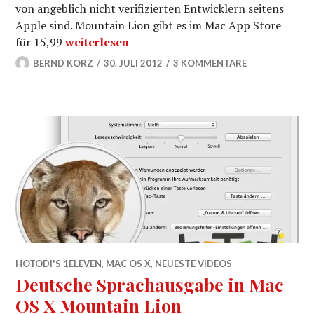
von angeblich nicht verifizierten Entwicklern seitens
Apple sind. Mountain Lion gibt es im Mac App Store
Mountain Lion – Gatekeeper temporär Apps s
für 15,99
weiterlesen
BERND KORZ
30. JULI 2012
3 KOMMENTARE
HOTODI'S 1ELEVEN
,
MAC OS X
,
NEUESTE VIDEOS
Deutsche Sprachausgabe in Mac
OS X Mountain Lion