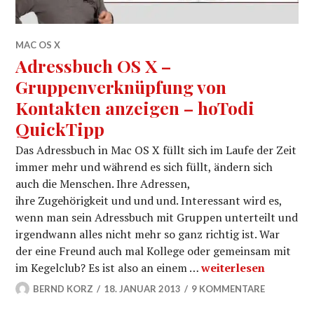
MAC OS X
Adressbuch OS X –
Gruppenverknüpfung von
Kontakten anzeigen – hoTodi
QuickTipp
Das Adressbuch in Mac OS X füllt sich im Laufe der Zeit
immer mehr und während es sich füllt, ändern sich
auch die Menschen. Ihre Adressen,
ihre Zugehörigkeit und und und. Interessant wird es,
wenn man sein Adressbuch mit Gruppen unterteilt und
irgendwann alles nicht mehr so ganz richtig ist. War
der eine Freund auch mal Kollege oder gemeinsam mit
Adressbuch OS X – 
im Kegelclub? Es ist also an einem …
weiterlesen
BERND KORZ
18. JANUAR 2013
9 KOMMENTARE