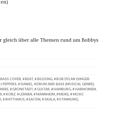
ten)
r gleich über alle Themen rund um Bobbys
BASS COVER
,
BEAT
,
BILDUNG
,
BOB DYLAN (SINGER-
LI PEPPERS
,
DANIEL
,
DRUM AND BASS (MUSICAL GENRE)
,
TARRE
,
GRÜNSTADT
,
GUITAR
,
HAMBURG
,
HARMONIEN
,
W
,
KORZ
,
LERNEN
,
MANNHEIM
,
MEIKE
,
MUSIC
D
,
RHYTHMUS
,
SAITEN
,
SKALA
,
STIMMUNG
,