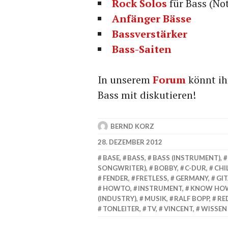
Rock Solos
für Bass (No
Anfänger Bässe
Bassverstärker
Bass-Saiten
In unserem
Forum
könnt ih
Bass mit diskutieren!
BERND KORZ
28. DEZEMBER 2012
BASE
,
BASS
,
BASS (INSTRUMENT)
,
SONGWRITER)
,
BOBBY
,
C-DUR
,
CHI
FENDER
,
FRETLESS
,
GERMANY
,
GI
HOWTO
,
INSTRUMENT
,
KNOW HO
(INDUSTRY)
,
MUSIK
,
RALF BOPP
,
RE
TONLEITER
,
TV
,
VINCENT
,
WISSEN