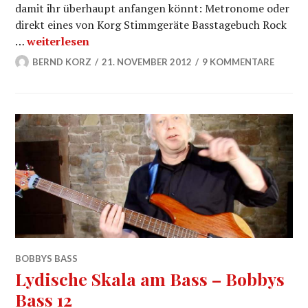
damit ihr überhaupt anfangen könnt: Metronome oder
direkt eines von Korg Stimmgeräte Basstagebuch Rock
Mixolydische Skala – Bobbys Bass 13
…
weiterlesen
BERND KORZ
21. NOVEMBER 2012
9 KOMMENTARE
BOBBYS BASS
Lydische Skala am Bass – Bobbys
Bass 12