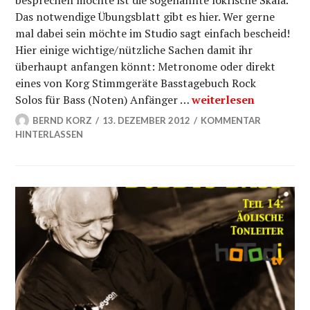
besprechen möchte ist die sogenannte lokrische Skala.
Das notwendige Übungsblatt gibt es hier. Wer gerne
mal dabei sein möchte im Studio sagt einfach bescheid!
Hier einige wichtige/nützliche Sachen damit ihr
überhaupt anfangen könnt: Metronome oder direkt
eines von Korg Stimmgeräte Basstagebuch Rock
Lokrische Skala – Bas
Solos für Bass (Noten) Anfänger …
weiterlesen
BERND KORZ
13. DEZEMBER 2012
KOMMENTAR
HINTERLASSEN