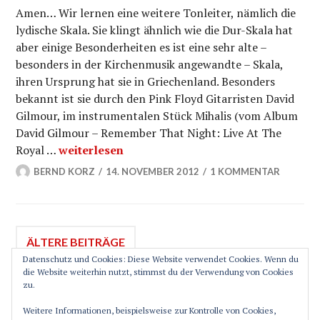
Amen… Wir lernen eine weitere Tonleiter, nämlich die
lydische Skala. Sie klingt ähnlich wie die Dur-Skala hat
aber einige Besonderheiten es ist eine sehr alte –
besonders in der Kirchenmusik angewandte – Skala,
ihren Ursprung hat sie in Griechenland. Besonders
bekannt ist sie durch den Pink Floyd Gitarristen David
Gilmour, im instrumentalen Stück Mihalis (vom Album
David Gilmour – Remember That Night: Live At The
Lydische Skala am Bass – Bobbys Bass 12
Royal …
weiterlesen
BERND KORZ
14. NOVEMBER 2012
1 KOMMENTAR
Beitragsnavigation
ÄLTERE BEITRÄGE
Datenschutz und Cookies: Diese Website verwendet Cookies. Wenn du
die Website weiterhin nutzt, stimmst du der Verwendung von Cookies
zu.
SEITENLEISTE
Weitere Informationen, beispielsweise zur Kontrolle von Cookies,