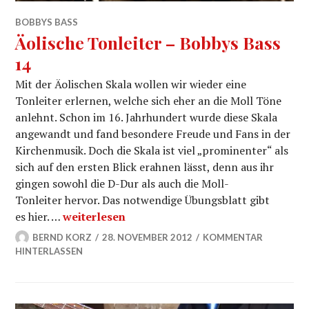
BOBBYS BASS
Äolische Tonleiter – Bobbys Bass
14
Mit der Äolischen Skala wollen wir wieder eine
Tonleiter erlernen, welche sich eher an die Moll Töne
anlehnt. Schon im 16. Jahrhundert wurde diese Skala
angewandt und fand besondere Freude und Fans in der
Kirchenmusik. Doch die Skala ist viel „prominenter“ als
sich auf den ersten Blick erahnen lässt, denn aus ihr
gingen sowohl die D-Dur als auch die Moll-
Tonleiter hervor. Das notwendige Übungsblatt gibt
Äolische Tonleiter – Bobbys Bass 14
es hier. …
weiterlesen
BERND KORZ
28. NOVEMBER 2012
KOMMENTAR
HINTERLASSEN