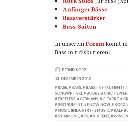
Rock Solos
für Bass (No
Anfänger Bässe
Bassverstärker
Bass-Saiten
In unserem
Forum
könnt ih
Bass mit diskutieren!
BERND KORZ
13. DEZEMBER 2012
BASE
,
BASS
,
BASS (INSTRUMENT)
,
SONGWRITER)
,
BOBBY
,
CHILI PEPPE
FRETLESS
,
GERMANY
,
GITARRE
,
G
INSTRUMENT
,
KNOW HOW
,
KORZ
,
MUSIC (INDUSTRY)
,
MUSIK
,
RALF B
STIMMUNG
,
TV
,
VINCENT
,
WISSE