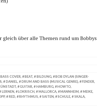
ten)
r gleich über alle Themen rund um Bobbys
BASS COVER
,
BEAT
,
BILDUNG
,
BOB DYLAN (SINGER-
RS
,
DANIEL
,
DRUM AND BASS (MUSICAL GENRE)
,
FENDER
,
RÜNSTADT
,
GUITAR
,
HAMBURG
,
HOWTO
,
LERNEN
,
LOKRISCH
,
MALLORCA
,
MANNHEIM
,
MEIKE
,
OPP
,
RED
,
RHYTHMUS
,
SAITEN
,
SCHULE
,
SKALA
,
N