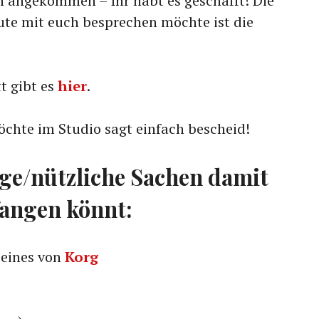
n angekommen – Ihr habt es geschafft! Die
eute mit euch besprechen möchte ist die
t gibt es
hier
.
öchte im Studio sagt einfach bescheid!
ige/nützliche Sachen damit
fangen könnt:
 eines von
Korg