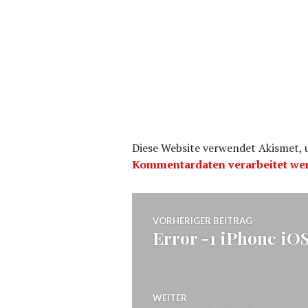
Diese Website verwendet Akismet,
Kommentardaten verarbeitet we
Beitragsnavig
VORHERIGER BEITRAG
Error -1 iPhone iO
Vorheriger
Beitrag:
WEITER