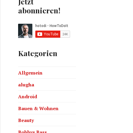
Jetzt
abonnieren!
Kategorien
Allgemein
e – Interview mit Bernd Korz
alugha
Android
Bauen & Wohnen
Beauty
Bobbys Bass