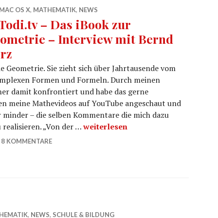
MAC OS X
,
MATHEMATIK
,
NEWS
Todi.tv – Das iBook zur
ometrie – Interview mit Bernd
rz
ie Geometrie. Sie zieht sich über Jahrtausende vom
 komplexen Formen und Formeln. Durch meinen
er damit konfrontiert und habe das gerne
n meine Mathevideos auf YouTube angeschaut und
 minder – die selben Kommentare die mich dazu
hoTodi.tv – Das iBook zur Geometri
 realisieren. „Von der …
weiterlesen
8 KOMMENTARE
HEMATIK
,
NEWS
,
SCHULE & BILDUNG