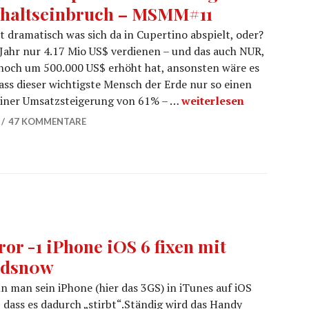
haltseinbruch – MSMM#11
st dramatisch was sich da in Cupertino abspielt, oder?
Jahr nur 4.17 Mio US$ verdienen – und das auch NUR,
 noch um 500.000 US$ erhöht hat, ansonsten wäre es
ass dieser wichtigste Mensch der Erde nur so einen
Tim Cook Spendenaufr
iner Umsatzsteigerung von 61% – …
weiterlesen
47 KOMMENTARE
ror -1 iPhone iOS 6 fixen mit
edsn0w
 man sein iPhone (hier das 3GS) in iTunes auf iOS
n, dass es dadurch „stirbt“.Ständig wird das Handy