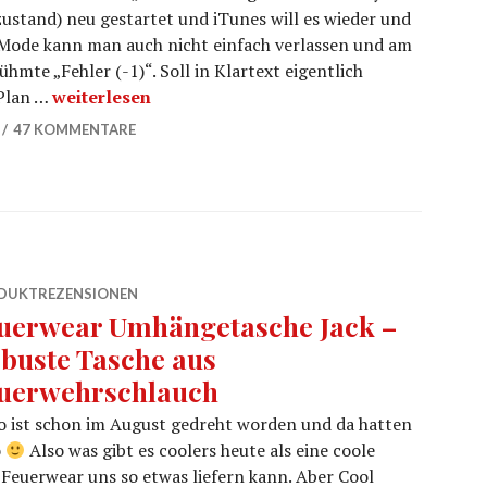
tand) neu gestartet und iTunes will es wieder und
yMode kann man auch nicht einfach verlassen und am
hmte „Fehler (-1)“. Soll in Klartext eigentlich
Error -1 iPhone iOS 6 fixen mit Redsn0w
 Plan …
weiterlesen
47 KOMMENTARE
DUKTREZENSIONEN
uerwear Umhängetasche Jack –
buste Tasche aus
uerwehrschlauch
eo ist schon im August gedreht worden und da hatten
o
Also was gibt es coolers heute als eine coole
Feuerwear uns so etwas liefern kann. Aber Cool