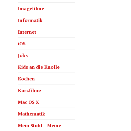
Imagefilme
Informatik
Internet
uf wegen Gehaltseinbruch – MSMM#11
iOS
Jobs
Kids an die Knolle
Kochen
Kurzfilme
Mac OS X
Mathematik
Mein Stuhl – Meine