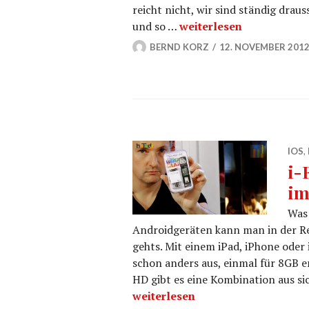
reicht nicht, wir sind ständig drau
Feuerwear Umhängetasch
und so …
weiterlesen
BERND KORZ
12. NOVEMBER 201
IOS
,
i-
im
Was 
Androidgeräten kann man in der Re
gehts. Mit einem iPad, iPhone oder
schon anders aus, einmal für 8GB en
HD gibt es eine Kombination aus s
i-FlashDrive HD 8GB für iDevices
weiterlesen