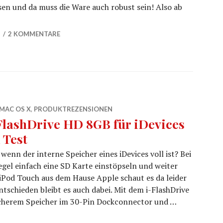
ssen und da muss die Ware auch robust sein! Also ab
e Jack – Robuste Tasche aus Feuerwehrschlauch
2
2 KOMMENTARE
MAC OS X
,
PRODUKTREZENSIONEN
FlashDrive HD 8GB für iDevices
 Test
wenn der interne Speicher eines iDevices voll ist? Bei
gel einfach eine SD Karte einstöpseln und weiter
 iPod Touch aus dem Hause Apple schaut es da leider
tschieden bleibt es auch dabei. Mit dem i-FlashDrive
icherem Speicher im 30-Pin Dockconnector und …
 im Test