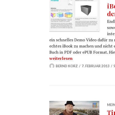
iB
de
Endl
sowe
inte
ein schnelles Demo Video dafür zu 
echtes iBook zu machen und nicht 
Buch in PDF oder ePUB Format. Hie
iBook von hoTodi.tv auf dem Weg
weiterlesen
BERND KORZ
7. FEBRUAR 2013
MEIN
Ti