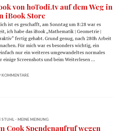
ook von hoTodi.tv auf dem Weg in
n iBook Store
ich ist es geschafft, am Sonntag um 8:28 war es
it, ich habe das iBook „Mathematik | Geometrie |
raktiv“ fertig gehabt. Grund genug, nach 280h Arbeit
machen. Für mich war es besonders wichtig, ein
einfach nur ein weiteres umgewandeltes normales
r einige Screenshots und beim Weiterlesen …
 in den iBook Store
9 KOMMENTARE
 STUHL - MEINE MEINUNG
m Cook Spendenaufruf wegen