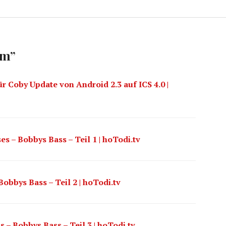
um
”
r Coby Update von Android 2.3 auf ICS 4.0 |
es – Bobbys Bass – Teil 1 | hoTodi.tv
obbys Bass – Teil 2 | hoTodi.tv
 – Bobbys Bass – Teil 3 | hoTodi.tv