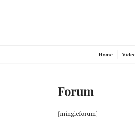
Zum
Inhalt
springen
Home
Vide
Forum
[mingleforum]