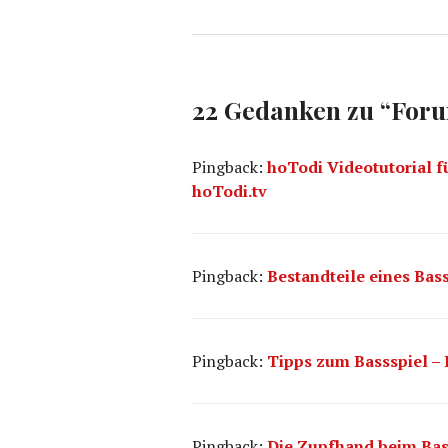
22 Gedanken zu “
For
Pingback:
hoTodi Videotutorial fü
hoTodi.tv
Pingback:
Bestandteile eines Bass
Pingback:
Tipps zum Bassspiel – B
Pingback:
Die Zupfhand beim Bass