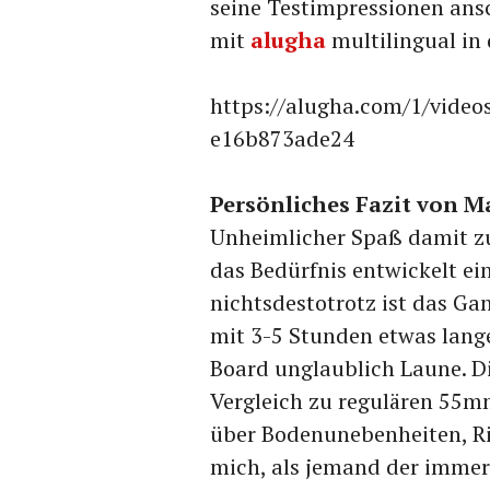
seine Testimpressionen ans
mit
alugha
multilingual in
https://alugha.com/1/vide
e16b873ade24
Persönliches Fazit von M
Unheimlicher Spaß damit zu
das Bedürfnis entwickelt ei
nichtsdestotrotz ist das Ga
mit 3-5 Stunden etwas lange
Board unglaublich Laune. 
Vergleich zu regulären 55m
über Bodenunebenheiten, Ri
mich, als jemand der imme