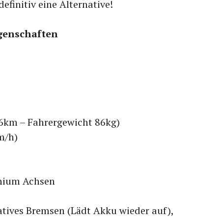
efinitiv eine Alternative!
genschaften
6km – Fahrergewicht 86kg)
m/h)
nium Achsen
tives Bremsen (Lädt Akku wieder auf),