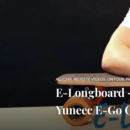
ALUGHA
,
NEUESTE VIDEOS
,
ONTOUR
,
P
E-Longboard –
Yuneec E-Go C