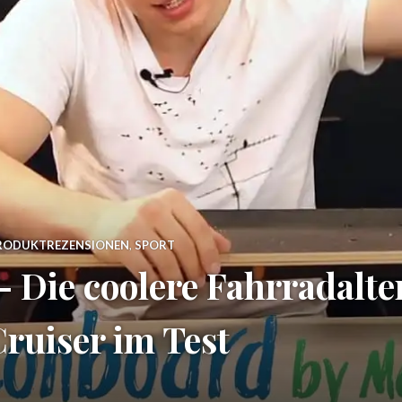
RODUKTREZENSIONEN
,
SPORT
 Die coolere Fahrradalte
ruiser im Test