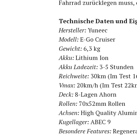
Fahrrad zurücklegen muss, d
Technische Daten und Ei
Hersteller:
Yuneec
Modell:
E-Go Cruiser
Gewicht:
6,3 kg
Akku:
Lithium Ion
Akku Ladezeit:
3-5 Stunden
Reichweite:
30km (Im Test 1
Vmax:
20km/h (Im Test 22k
Deck:
8-Lagen Ahorn
Rollen:
70x52mm Rollen
Achsen:
High Quality Alumi
Kugellager:
ABEC 9
Besondere Features:
Regenera