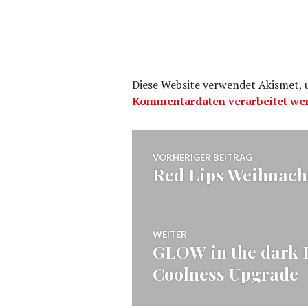
Diese Website verwendet Akismet,
Kommentardaten verarbeitet we
Beitragsnavig
VORHERIGER BEITRAG
Red Lips Weihnach
Vorheriger
Beitrag:
WEITER
GLOW in the dark 
Nächster
Coolness Upgrade
Beitrag: