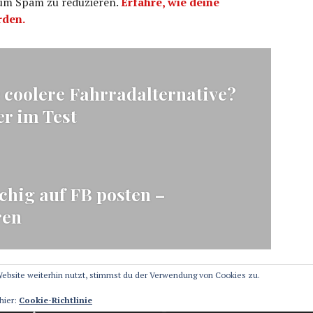
 um Spam zu reduzieren.
Erfahre, wie deine
rden.
ation
coolere Fahrradalternative?
r im Test
hig auf FB posten –
ren
ebsite weiterhin nutzt, stimmst du der Verwendung von Cookies zu.
hier:
Cookie-Richtlinie
Stolz präsentiert von WordPress
Theme: Canard von
Automattic
.