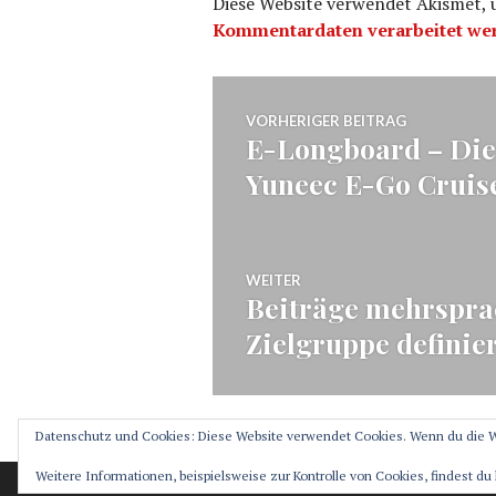
Diese Website verwendet Akismet,
Kommentardaten verarbeitet we
Beitragsnavig
VORHERIGER BEITRAG
E-Longboard – Die 
Vorheriger
Yuneec E-Go Cruise
Beitrag:
WEITER
Beiträge mehrsprac
Nächster
Zielgruppe definie
Beitrag:
Datenschutz und Cookies: Diese Website verwendet Cookies. Wenn du die W
Weitere Informationen, beispielsweise zur Kontrolle von Cookies, findest du 