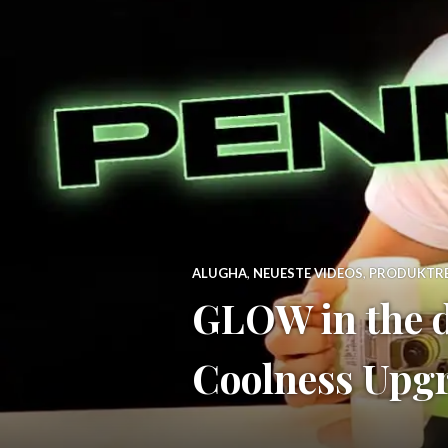
ALUGHA
,
NEUESTE VIDEOS
,
PRODUKTRE
GLOW in the d
Coolness Upg