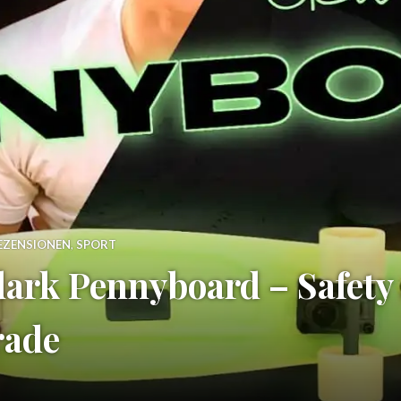
ZENSIONEN
,
SPORT
ark Pennyboard – Safety
rade