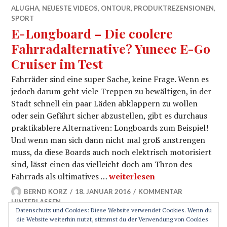
ALUGHA
,
NEUESTE VIDEOS
,
ONTOUR
,
PRODUKTREZENSIONEN
,
SPORT
E-Longboard – Die coolere
Fahrradalternative? Yuneec E-Go
Cruiser im Test
Fahrräder sind eine super Sache, keine Frage. Wenn es
jedoch darum geht viele Treppen zu bewältigen, in der
Stadt schnell ein paar Läden abklappern zu wollen
oder sein Gefährt sicher abzustellen, gibt es durchaus
praktikablere Alternativen: Longboards zum Beispiel!
Und wenn man sich dann nicht mal groß anstrengen
muss, da diese Boards auch noch elektrisch motorisiert
sind, lässt einen das vielleicht doch am Thron des
E-Longboard – Die coolere Fa
Fahrrads als ultimatives …
weiterlesen
BERND KORZ
18. JANUAR 2016
KOMMENTAR
HINTERLASSEN
Datenschutz und Cookies: Diese Website verwendet Cookies. Wenn du
die Website weiterhin nutzt, stimmst du der Verwendung von Cookies