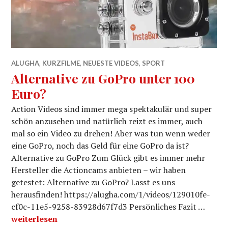
ALUGHA
,
KURZFILME
,
NEUESTE VIDEOS
,
SPORT
Alternative zu GoPro unter 100
Euro?
Action Videos sind immer mega spektakulär und super
schön anzusehen und natürlich reizt es immer, auch
mal so ein Video zu drehen! Aber was tun wenn weder
eine GoPro, noch das Geld für eine GoPro da ist?
Alternative zu GoPro Zum Glück gibt es immer mehr
Hersteller die Actioncams anbieten – wir haben
getestet: Alternative zu GoPro? Lasst es uns
herausfinden! https://alugha.com/1/videos/129010fe-
cf0c-11e5-9258-83928d67f7d3 Persönliches Fazit …
Alternative zu GoPro unter 100 Euro?
weiterlesen