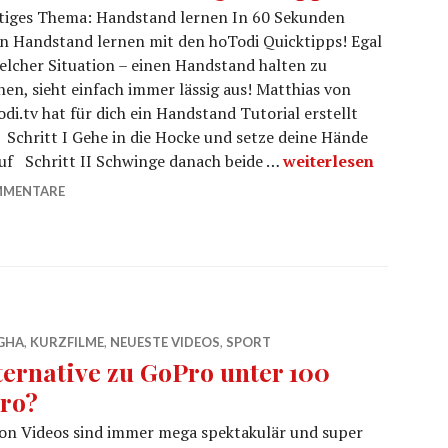
tiges Thema: Handstand lernen In 60 Sekunden
n Handstand lernen mit den hoTodi Quicktipps! Egal
elcher Situation – einen Handstand halten zu
en, sieht einfach immer lässig aus! Matthias von
di.tv hat für dich ein Handstand Tutorial erstellt
: Schritt I Gehe in die Hocke und setze deine Hände
Handstand lernen – Q
auf Schritt II Schwinge danach beide …
weiterlesen
MMENTARE
GHA
,
KURZFILME
,
NEUESTE VIDEOS
,
SPORT
ternative zu GoPro unter 100
ro?
on Videos sind immer mega spektakulär und super