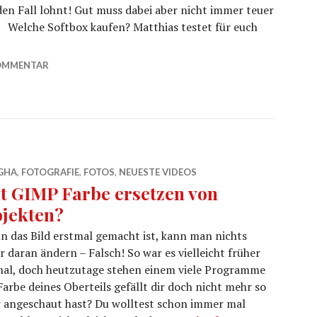
jeden Fall lohnt! Gut muss dabei aber nicht immer teuer
! Welche Softbox kaufen? Matthias testet für euch
sionellen LICHT-Ergebnissen?
OMMENTAR
GHA
,
FOTOGRAFIE
,
FOTOS
,
NEUESTE VIDEOS
t GIMP Farbe ersetzen von
jekten?
 das Bild erstmal gemacht ist, kann man nichts
 daran ändern – Falsch! So war es vielleicht früher
mal, doch heutzutage stehen einem viele Programme
rbe deines Oberteils gefällt dir doch nicht mehr so
uer angeschaut hast? Du wolltest schon immer mal