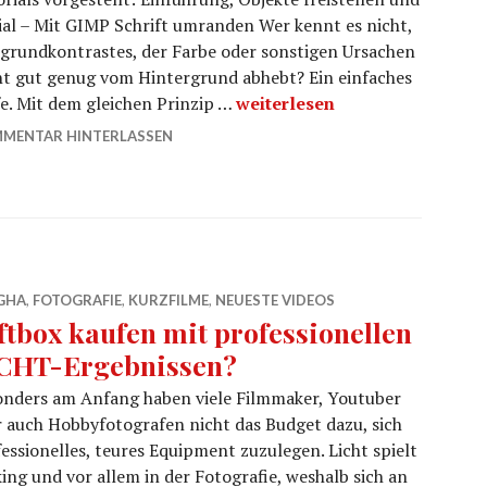
ial – Mit GIMP Schrift umranden Wer kennt es nicht,
grundkontrastes, der Farbe oder sonstigen Ursachen
nicht gut genug vom Hintergrund abhebt? Ein einfaches
GIMP Schrift umranden und 
e. Mit dem gleichen Prinzip …
weiterlesen
MENTAR HINTERLASSEN
GHA
,
FOTOGRAFIE
,
KURZFILME
,
NEUESTE VIDEOS
ftbox kaufen mit professionellen
CHT-Ergebnissen?
onders am Anfang haben viele Filmmaker, Youtuber
 auch Hobbyfotografen nicht das Budget dazu, sich
essionelles, teures Equipment zuzulegen. Licht spielt
ing und vor allem in der Fotografie, weshalb sich an