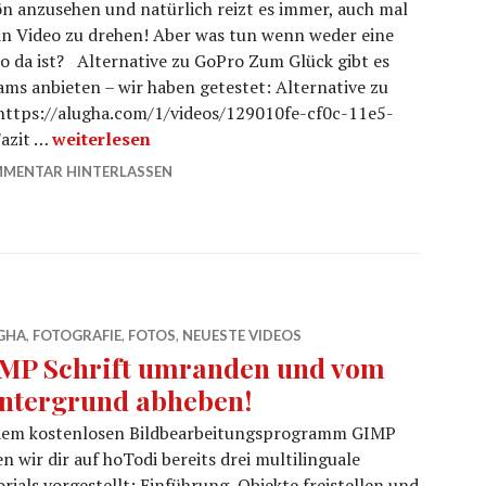
n anzusehen und natürlich reizt es immer, auch mal
in Video zu drehen! Aber was tun wenn weder eine
o da ist? Alternative zu GoPro Zum Glück gibt es
ms anbieten – wir haben getestet: Alternative zu
 https://alugha.com/1/videos/129010fe-cf0c-11e5-
Alternative zu GoPro unter 100 Euro?
azit …
weiterlesen
MENTAR HINTERLASSEN
GHA
,
FOTOGRAFIE
,
FOTOS
,
NEUESTE VIDEOS
MP Schrift umranden und vom
ntergrund abheben!
dem kostenlosen Bildbearbeitungsprogramm GIMP
n wir dir auf hoTodi bereits drei multilinguale
rials vorgestellt: Einführung, Objekte freistellen und