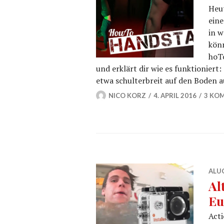
Heu
eine
in w
könn
hoTo
und erklärt dir wie es funktioniert
etwa schulterbreit auf den Boden 
NICO KORZ
4. APRIL 2016
3 KO
ALU
Al
Eu
Acti