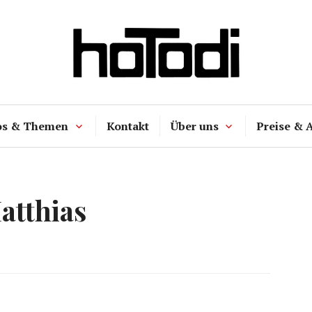
hoTodi
os & Themen
Kontakt
Über uns
Preise & 
atthias