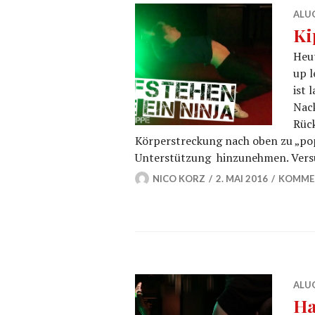
ALU
Ki
Heut
up l
ist 
Nack
Rück
Körperstreckung nach oben zu „pop
Unterstützung hinzunehmen. Vers
NICO KORZ
2. MAI 2016
KOMMEN
ALU
Ha