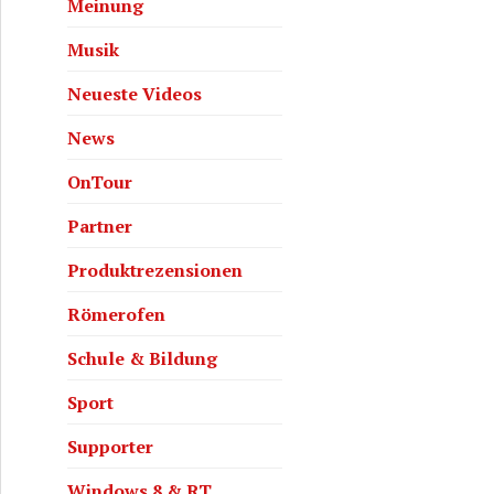
Meinung
Musik
Neueste Videos
vom Hintergrund abheben!
News
OnTour
Partner
Produktrezensionen
Römerofen
Schule & Bildung
Sport
Supporter
Windows 8 & RT