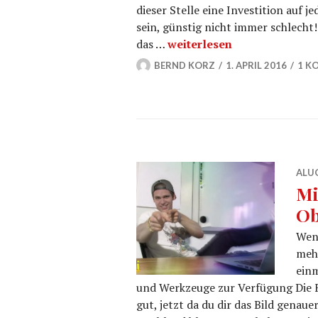
dieser Stelle eine Investition auf 
sein, günstig nicht immer schlecht
Softbox kaufen mit profes
das …
weiterlesen
BERND KORZ
1. APRIL 2016
1 K
ALU
Mi
Ob
Wenn
mehr
ein
und Werkzeuge zur Verfügung Die Fa
gut, jetzt da du dir das Bild gena