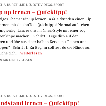
GHA
,
KURZFILME
,
NEUESTE VIDEOS
,
SPORT
p up lernen – Quicktipp!
iges Thema: Kip up lernen In 60 Sekunden einen Kip
ernen mit den hoTodi Quicktipps! Normal aufstehen
langweilig! Lass es uns im Ninja-Style mit einer sog.
enkippe machen! Schritt I Lege dich auf den
en und übe aus einer halben Kerze mit Beinen und
pen“ Schritt II Zu Beginn solltest du die Hände zur
Kip up lernen – Quicktipp!
uche dich …
weiterlesen
TAR HINTERLASSEN
GHA
,
KURZFILME
,
NEUESTE VIDEOS
,
SPORT
ndstand lernen – Quicktipp!