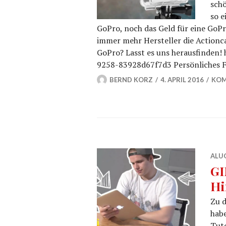
schö
so e
GoPro, noch das Geld für eine GoPr
immer mehr Hersteller die Actionca
GoPro? Lasst es uns herausfinden!
9258-83928d67f7d3 Persönliches F
BERND KORZ
4. APRIL 2016
KOM
ALU
GI
Hi
Zu 
habe
Tuto