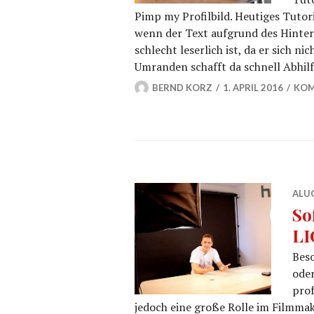
Pimp my Profilbild. Heutiges Tutor
wenn der Text aufgrund des Hinter
schlecht leserlich ist, da er sich 
Umranden schafft da schnell Abhilf
BERND KORZ
1. APRIL 2016
KOM
ALU
So
LI
Bes
oder
prof
jedoch eine große Rolle im Filmmak