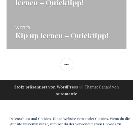
lernen – Quicktipp!
WEITER
Kip up lernen – Quicktipp!
Nächster
Beitrag:
SEITENLEISTE
Stolz präsentiert von WordPress
Theme: Canard von
Automattic
.
Datenschutz und Cookies: Diese Website verwendet Cookies. Wenn du die
Website weiterhin nutzt, stimmst du der Verwendung von Cookies zu.