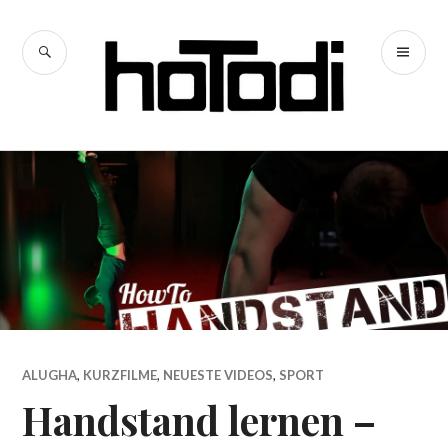
Zum
Inhalt
SUCHE
PR
springen
hoTodi
ME
ALUGHA
,
KURZFILME
,
NEUESTE VIDEOS
,
SPORT
Handstand lernen –