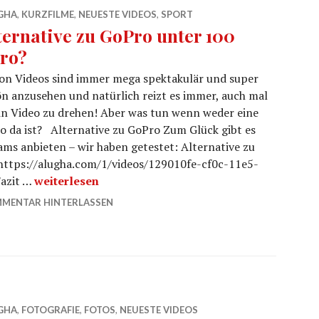
GHA
,
KURZFILME
,
NEUESTE VIDEOS
,
SPORT
ternative zu GoPro unter 100
ro?
on Videos sind immer mega spektakulär und super
n anzusehen und natürlich reizt es immer, auch mal
in Video zu drehen! Aber was tun wenn weder eine
o da ist? Alternative zu GoPro Zum Glück gibt es
ms anbieten – wir haben getestet: Alternative zu
 https://alugha.com/1/videos/129010fe-cf0c-11e5-
Alternative zu GoPro unter 100 Euro?
azit …
weiterlesen
MENTAR HINTERLASSEN
GHA
,
FOTOGRAFIE
,
FOTOS
,
NEUESTE VIDEOS