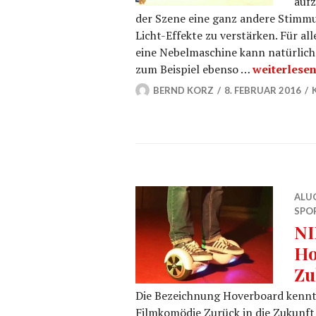
aufz
der Szene eine ganz andere Stimmu
Licht-Effekte zu verstärken. Für al
eine Nebelmaschine kann natürlic
Nebelmasch
zum Beispiel ebenso …
weiterlese
BERND KORZ
8. FEBRUAR 2016
ALU
SPO
NI
Ho
Zu
Die Bezeichnung Hoverboard kennt 
Filmkomödie Zurück in die Zukunft 