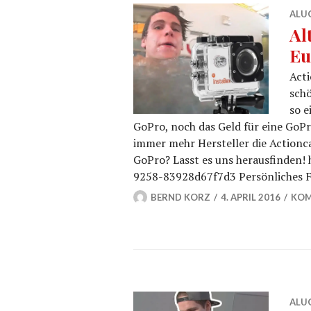
ALU
Al
Eu
Acti
schö
so e
GoPro, noch das Geld für eine GoPr
immer mehr Hersteller die Actionca
GoPro? Lasst es uns herausfinden!
9258-83928d67f7d3 Persönliches F
BERND KORZ
4. APRIL 2016
KOM
ALU