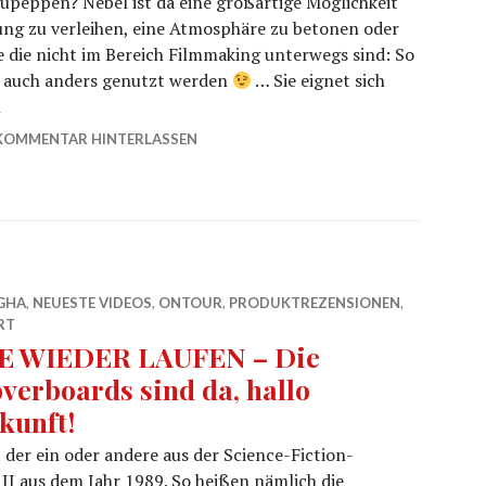
upeppen? Nebel ist da eine großartige Möglichkeit
ng zu verleihen, eine Atmosphäre zu betonen oder
le die nicht im Bereich Filmmaking unterwegs sind: So
h auch anders genutzt werden
… Sie eignet sich
ine N900 – für coole Effekte im Filmmaking
n
KOMMENTAR HINTERLASSEN
GHA
,
NEUESTE VIDEOS
,
ONTOUR
,
PRODUKTREZENSIONEN
,
RT
E WIEDER LAUFEN – Die
verboards sind da, hallo
kunft!
der ein oder andere aus der Science-Fiction-
II aus dem Jahr 1989. So heißen nämlich die