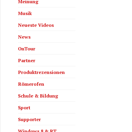
Meinung
Musik
Neueste Videos
News
 von Objekten?
OnTour
Partner
Produktrezensionen
Römerofen
Schule & Bildung
Sport
Supporter
Windows 8 & RT