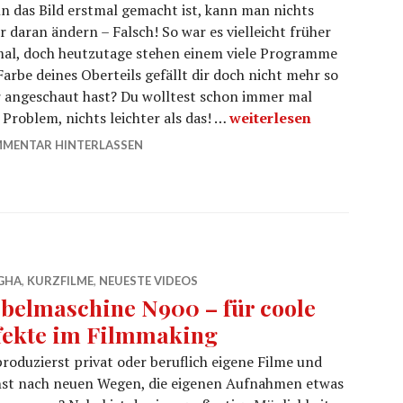
 das Bild erstmal gemacht ist, kann man nichts
 daran ändern – Falsch! So war es vielleicht früher
mal, doch heutzutage stehen einem viele Programme
rbe deines Oberteils gefällt dir doch nicht mehr so
uer angeschaut hast? Du wolltest schon immer mal
Mit GIMP Farbe ersetzen
Problem, nichts leichter als das! …
weiterlesen
MENTAR HINTERLASSEN
GHA
,
KURZFILME
,
NEUESTE VIDEOS
belmaschine N900 – für coole
fekte im Filmmaking
roduzierst privat oder beruflich eigene Filme und
hst nach neuen Wegen, die eigenen Aufnahmen etwas