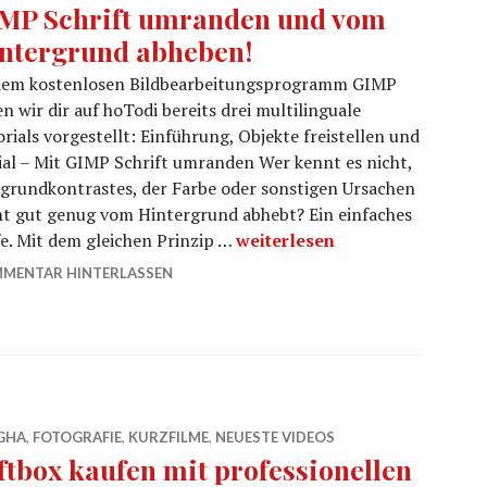
MP Schrift umranden und vom
ntergrund abheben!
dem kostenlosen Bildbearbeitungsprogramm GIMP
n wir dir auf hoTodi bereits drei multilinguale
rials vorgestellt: Einführung, Objekte freistellen und
ial – Mit GIMP Schrift umranden Wer kennt es nicht,
grundkontrastes, der Farbe oder sonstigen Ursachen
nicht gut genug vom Hintergrund abhebt? Ein einfaches
GIMP Schrift umranden und 
e. Mit dem gleichen Prinzip …
weiterlesen
MENTAR HINTERLASSEN
GHA
,
FOTOGRAFIE
,
KURZFILME
,
NEUESTE VIDEOS
ftbox kaufen mit professionellen