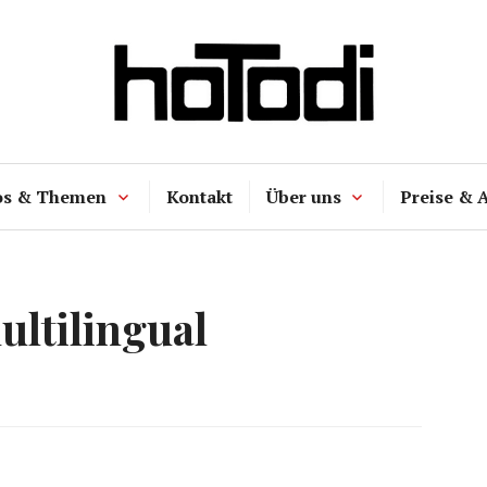
hoTodi
os & Themen
Kontakt
Über uns
Preise & 
ultilingual