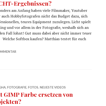
CHT-Ergebnissen?
onders am Anfang haben viele Filmmaker, Youtuber
 auch Hobbyfotografen nicht das Budget dazu, sich
essionelles, teures Equipment zuzulegen. Licht spielt
ing und vor allem in der Fotografie, weshalb sich an
jeden Fall lohnt! Gut muss dabei aber nicht immer teuer
! Welche Softbox kaufen? Matthias testet für euch
sionellen LICHT-Ergebnissen?
OMMENTAR
GHA
,
FOTOGRAFIE
,
FOTOS
,
NEUESTE VIDEOS
t GIMP Farbe ersetzen von
jekten?