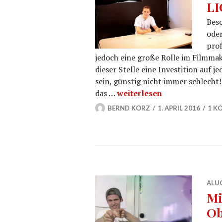
LI
Bes
oder
prof
jedoch eine große Rolle im Filmmak
dieser Stelle eine Investition auf 
sein, günstig nicht immer schlecht
Softbox kaufen mit profes
das …
weiterlesen
BERND KORZ
1. APRIL 2016
1 K
ALU
Mi
Ob