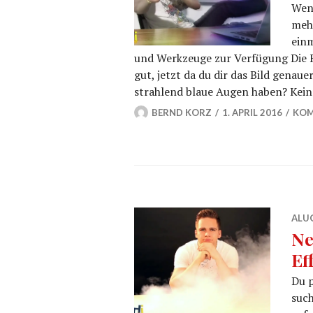
Wenn
mehr
ein
und Werkzeuge zur Verfügung Die Fa
gut, jetzt da du dir das Bild gena
strahlend blaue Augen haben? Kein 
BERND KORZ
1. APRIL 2016
KOM
ALU
Ne
Ef
Du p
suc