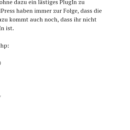
hne dazu ein lästiges PlugIn zu
rdPress haben immer zur Folge, dass die
azu kommt auch noch, dass ihr nicht
n ist.
php:
)
{