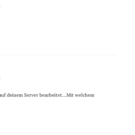
R
R
i auf deinem Server bearbeitet…Mit welchem