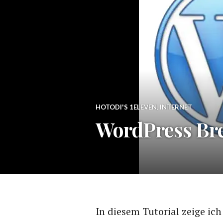
HOTODI'S 1ELEVEN
,
INTERNET
WordPress Br
In diesem Tutorial zeige ich