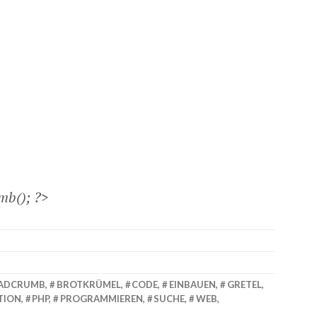
mb(); ?>
ADCRUMB
,
BROTKRÜMEL
,
CODE
,
EINBAUEN
,
GRETEL
,
TION
,
PHP
,
PROGRAMMIEREN
,
SUCHE
,
WEB
,