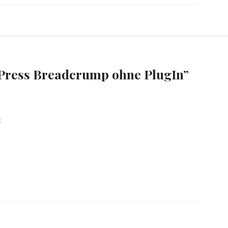
ress Breadcrump ohne PlugIn
”
R