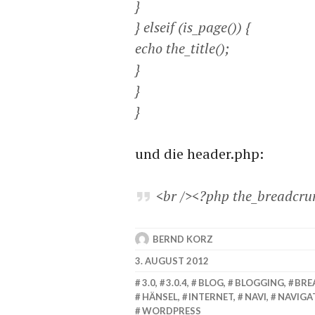
}
} elseif (is_page()) {
echo the_title();
}
}
}
und die header.php:
<br /><?php the_breadcru
BERND KORZ
3. AUGUST 2012
3.0
,
3.0.4
,
BLOG
,
BLOGGING
,
BRE
HÄNSEL
,
INTERNET
,
NAVI
,
NAVIGA
WORDPRESS