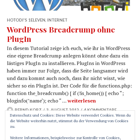
HOTODI'S 1ELEVEN
,
INTERNET
WordPress Breadcrump ohne
PlugIn
In diesem Tutorial zeige ich euch, wie ihr in WordPress
eine eigene Breadcrump anlegen könnt ohne dazu ein
lästiges PlugIn zu installieren. PlugIns in WordPress
haben immer zur Folge, dass die Seite langsamer wird
und dazu kommt auch noch, dass ihr nicht wisst, wie
sicher so ein PlugIn ist. Der Code für die functions.php:
function the_breadcrumb() { if (!is_home()) { echo “;
WordPress Breadcrump ohne 
bloginfo(’name‘); echo “ …
weiterlesen
BERND KORZ
3. AUGUST 2012
4 KOMMENTARE
Datenschutz und Cookies: Diese Website verwendet Cookies. Wenn du
die Website weiterhin nutzt, stimmst du der Verwendung von Cookies
zu.
SEITENLEISTE
Weitere Informationen, beispielsweise zur Kontrolle von Cookies,