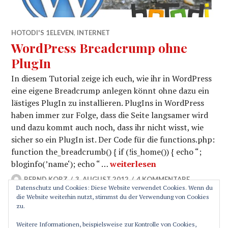
HOTODI'S 1ELEVEN
,
INTERNET
WordPress Breadcrump ohne
PlugIn
In diesem Tutorial zeige ich euch, wie ihr in WordPress
eine eigene Breadcrump anlegen könnt ohne dazu ein
lästiges PlugIn zu installieren. PlugIns in WordPress
haben immer zur Folge, dass die Seite langsamer wird
und dazu kommt auch noch, dass ihr nicht wisst, wie
sicher so ein PlugIn ist. Der Code für die functions.php:
function the_breadcrumb() { if (!is_home()) { echo “;
WordPress Breadcrump ohne 
bloginfo(’name‘); echo “ …
weiterlesen
BERND KORZ
3. AUGUST 2012
4 KOMMENTARE
Datenschutz und Cookies: Diese Website verwendet Cookies. Wenn du
die Website weiterhin nutzt, stimmst du der Verwendung von Cookies
zu.
SEITENLEISTE
Weitere Informationen, beispielsweise zur Kontrolle von Cookies,