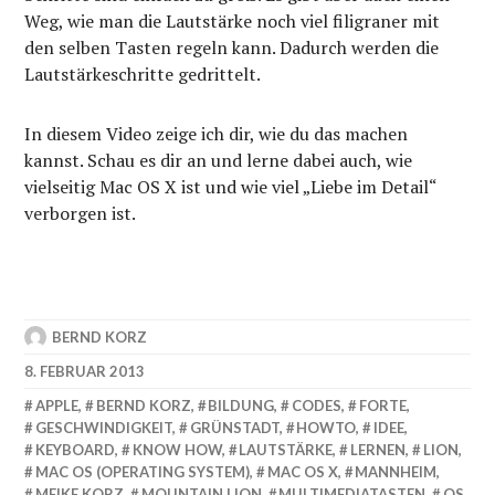
Weg, wie man die Lautstärke noch viel filigraner mit
den selben Tasten regeln kann. Dadurch werden die
Lautstärkeschritte gedrittelt.
In diesem Video zeige ich dir, wie du das machen
kannst. Schau es dir an und lerne dabei auch, wie
vielseitig Mac OS X ist und wie viel „Liebe im Detail“
verborgen ist.
BERND KORZ
8. FEBRUAR 2013
APPLE
,
BERND KORZ
,
BILDUNG
,
CODES
,
FORTE
,
GESCHWINDIGKEIT
,
GRÜNSTADT
,
HOWTO
,
IDEE
,
KEYBOARD
,
KNOW HOW
,
LAUTSTÄRKE
,
LERNEN
,
LION
,
MAC OS (OPERATING SYSTEM)
,
MAC OS X
,
MANNHEIM
,
MEIKE KORZ
,
MOUNTAIN LION
,
MULTIMEDIATASTEN
,
OS