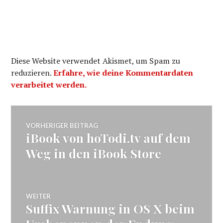
Diese Website verwendet Akismet, um Spam zu
reduzieren.
Erfahre, wie deine Kommentardaten
verarbeitet werden.
Beitragsnavigation
VORHERIGER BEITRAG
iBook von hoTodi.tv auf dem
Vorheriger
Beitrag:
Weg in den iBook Store
WEITER
Suffix Warnung in OS X beim
Nächster
Beitrag: