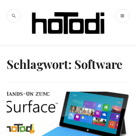
Zum
Inhalt
SUCHE
PR
springen
hoTodi
ME
Schlagwort:
Software