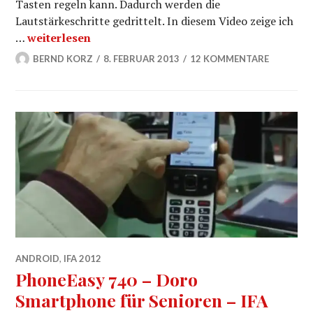
Tasten regeln kann. Dadurch werden die
Lautstärkeschritte gedrittelt. In diesem Video zeige ich
Lautstärke in OS X in kleineren Schritten – QuickTip
…
weiterlesen
BERND KORZ
8. FEBRUAR 2013
12 KOMMENTARE
ANDROID
,
IFA 2012
PhoneEasy 740 – Doro
Smartphone für Senioren – IFA