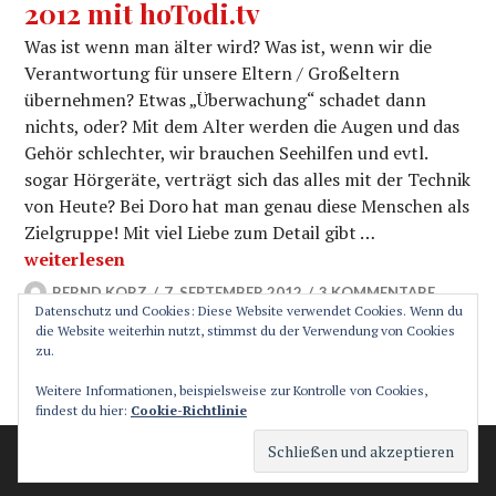
2012 mit hoTodi.tv
Was ist wenn man älter wird? Was ist, wenn wir die
Verantwortung für unsere Eltern / Großeltern
übernehmen? Etwas „Überwachung“ schadet dann
nichts, oder? Mit dem Alter werden die Augen und das
Gehör schlechter, wir brauchen Seehilfen und evtl.
sogar Hörgeräte, verträgt sich das alles mit der Technik
von Heute? Bei Doro hat man genau diese Menschen als
Zielgruppe! Mit viel Liebe zum Detail gibt …
PhoneEasy 740 – Doro Smartphone für Senioren – IFA 2
weiterlesen
BERND KORZ
7. SEPTEMBER 2012
3 KOMMENTARE
Datenschutz und Cookies: Diese Website verwendet Cookies. Wenn du
die Website weiterhin nutzt, stimmst du der Verwendung von Cookies
zu.
SEITENLEISTE
Weitere Informationen, beispielsweise zur Kontrolle von Cookies,
findest du hier:
Cookie-Richtlinie
Stolz präsentiert von WordPress
Theme: Canard von
Automattic
.