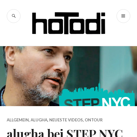
Zum
Inhalt
SUCHE
PR
springen
hoTodi
ME
ALLGEMEIN
,
ALUGHA
,
NEUESTE VIDEOS
,
ONTOUR
alugha bei STEP NYC