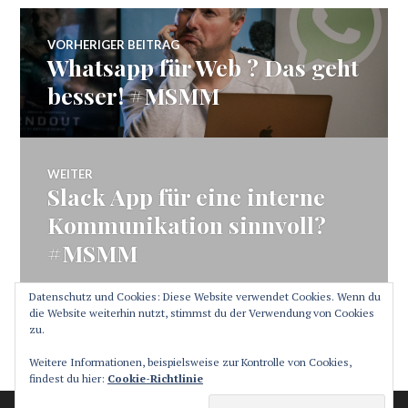
Beitragsnavigation
VORHERIGER BEITRAG
Whatsapp für Web ? Das geht
Vorheriger
Beitrag:
besser! #MSMM
WEITER
Slack App für eine interne
Nächster
Beitrag:
Kommunikation sinnvoll?
#MSMM
Datenschutz und Cookies: Diese Website verwendet Cookies. Wenn du
die Website weiterhin nutzt, stimmst du der Verwendung von Cookies
zu.
SEITENLEISTE
Weitere Informationen, beispielsweise zur Kontrolle von Cookies,
findest du hier:
Cookie-Richtlinie