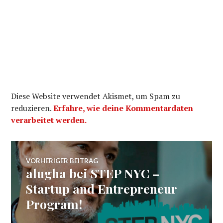
Diese Website verwendet Akismet, um Spam zu
reduzieren.
Erfahre, wie deine Kommentardaten
verarbeitet werden.
Beitragsnavigation
VORHERIGER BEITRAG
alugha bei STEP NYC –
Vorheriger
Beitrag:
Startup and Entrepreneur
Program!