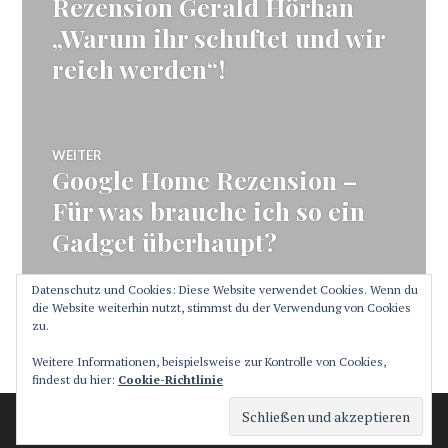
Rezension Gerald Hörhan
Vorheriger
Beitrag:
„Warum ihr schuftet und wir
reich werden“!
WEITER
Google Home Rezension –
Nächster
Beitrag:
Für was brauche ich so ein
Gadget überhaupt?
Datenschutz und Cookies: Diese Website verwendet Cookies. Wenn du
die Website weiterhin nutzt, stimmst du der Verwendung von Cookies
zu.
SEITENLEISTE
Weitere Informationen, beispielsweise zur Kontrolle von Cookies,
findest du hier:
Cookie-Richtlinie
Stolz präsentiert von WordPress
Theme: Canard von
Automattic
.