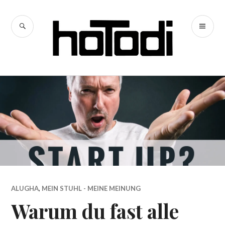
Zum
Inhalt
SUCHE
PR
springen
hoTodi
ME
ALUGHA
,
MEIN STUHL - MEINE MEINUNG
Warum du fast alle