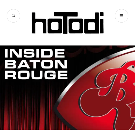
Zum
Inhalt
SUCHE
PR
springen
hoTodi
ME