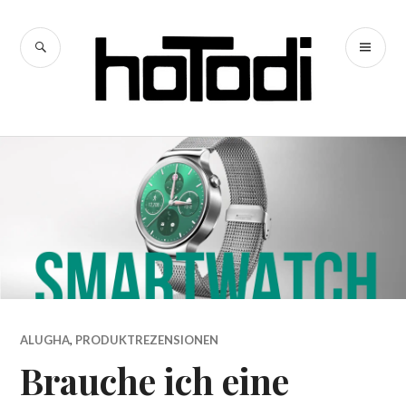
Zum
Inhalt
SUCHE
PR
springen
hoTodi
ME
ALUGHA
,
PRODUKTREZENSIONEN
Brauche ich eine