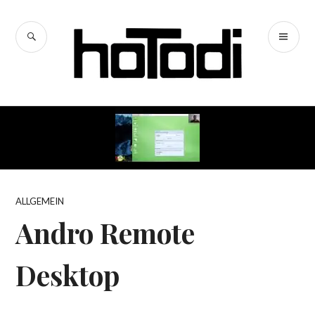
Zum
Inhalt
SUCHE
PR
springen
hoTodi
ME
ALLGEMEIN
Andro Remote
Desktop