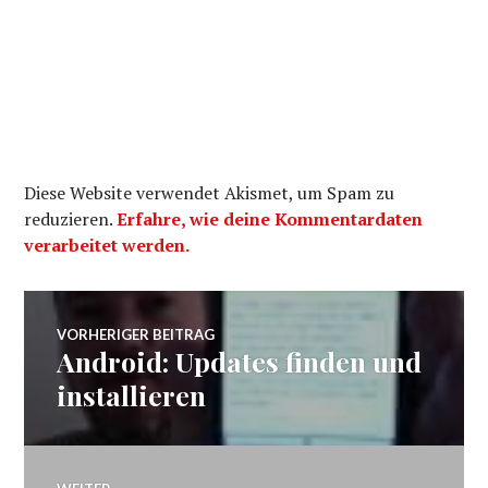
Diese Website verwendet Akismet, um Spam zu
reduzieren.
Erfahre, wie deine Kommentardaten
verarbeitet werden.
Beitragsnavigation
VORHERIGER BEITRAG
Android: Updates finden und
Vorheriger
Beitrag:
installieren