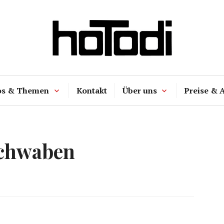
hoTodi
os & Themen
Kontakt
Über uns
Preise & 
chwaben