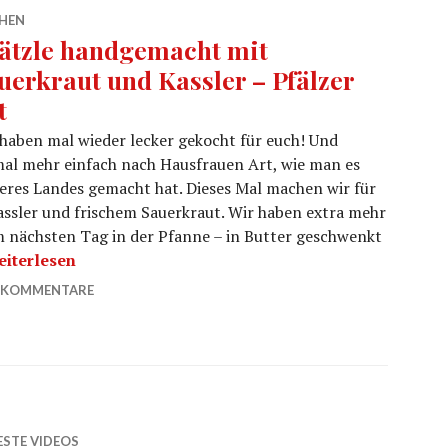
HEN
ätzle handgemacht mit
uerkraut und Kassler – Pfälzer
t
haben mal wieder lecker gekocht für euch! Und
al mehr einfach nach Hausfrauen Art, wie man es
eres Landes gemacht hat. Dieses Mal machen wir für
ssler und frischem Sauerkraut. Wir haben extra mehr
m nächsten Tag in der Pfanne – in Butter geschwenkt
pätzle handgemacht mit Sauerkraut und Kassler – Pfälzer 
eiterlesen
 KOMMENTARE
ESTE VIDEOS