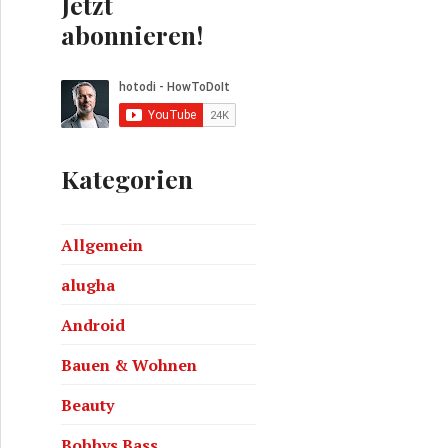
Jetzt
abonnieren!
Kategorien
Allgemein
Art
alugha
Android
Bauen & Wohnen
Beauty
Bobbys Bass