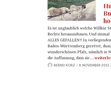
Hu
Bu
ho
Es ist unglaublich welche Willkür 
Rechte herausnehmen. Und einmal
ALLES GEFALLEN!! In vorliegendem 
Baden-Württemberg gerettet, dumm d
wunderschönen Pfalz, nämlich in Ne
Hunde a
die Auffassung, dass sie …
weiterle
BERND KORZ
8. NOVEMBER 2012