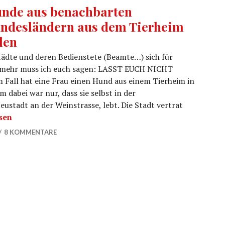
nde aus benachbarten
ndesländern aus dem Tierheim
len
Städte und deren Bedienstete (Beamte…) sich für
 mehr muss ich euch sagen: LASST EUCH NICHT
Fall hat eine Frau einen Hund aus einem Tierheim in
abei war nur, dass sie selbst in der
ustadt an der Weinstrasse, lebt. Die Stadt vertrat
us benachbarten Bundesländern aus dem Tierheim holen
sen
8 KOMMENTARE