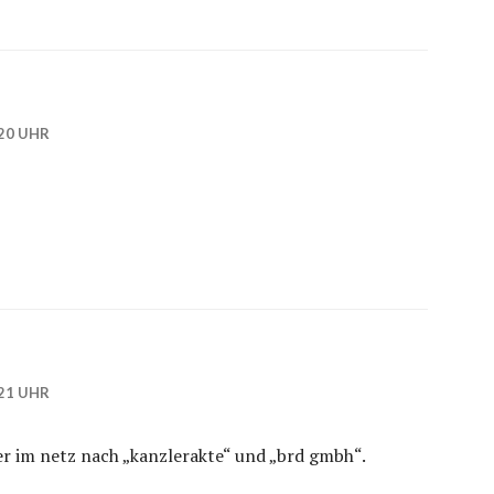
20 UHR
21 UHR
ber im netz nach „kanzlerakte“ und „brd gmbh“.