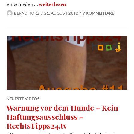
Haftung beim Hüten eines fremden Hun
entschieden …
weiterlesen
BERND KORZ
21. AUGUST 2012
7 KOMMENTARE
NEUESTE VIDEOS
Warnung vor dem Hunde – Kein
Haftungsausschluss –
RechtsTipps24.tv