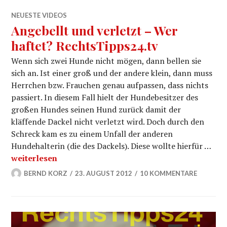
NEUESTE VIDEOS
Angebellt und verletzt – Wer
haftet? RechtsTipps24.tv
Wenn sich zwei Hunde nicht mögen, dann bellen sie
sich an. Ist einer groß und der andere klein, dann muss
Herrchen bzw. Frauchen genau aufpassen, dass nichts
passiert. In diesem Fall hielt der Hundebesitzer des
großen Hundes seinen Hund zurück damit der
kläffende Dackel nicht verletzt wird. Doch durch den
Schreck kam es zu einem Unfall der anderen
Hundehalterin (die des Dackels). Diese wollte hierfür …
Angebellt und verletzt – Wer haftet? RechtsTipps24.tv
weiterlesen
BERND KORZ
23. AUGUST 2012
10 KOMMENTARE