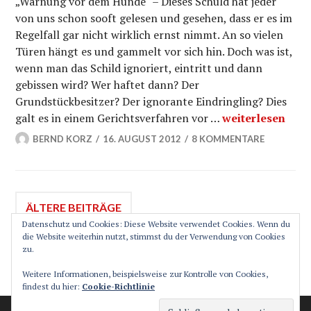
„Warnung vor dem Hunde“ – Dieses Schuld hat jeder
von uns schon sooft gelesen und gesehen, dass er es im
Regelfall gar nicht wirklich ernst nimmt. An so vielen
Türen hängt es und gammelt vor sich hin. Doch was ist,
wenn man das Schild ignoriert, eintritt und dann
gebissen wird? Wer haftet dann? Der
Grundstückbesitzer? Der ignorante Eindringling? Dies
Warnung vor dem
galt es in einem Gerichtsverfahren vor …
weiterlesen
BERND KORZ
16. AUGUST 2012
8 KOMMENTARE
Beitragsnavigation
ÄLTERE BEITRÄGE
Datenschutz und Cookies: Diese Website verwendet Cookies. Wenn du
die Website weiterhin nutzt, stimmst du der Verwendung von Cookies
zu.
SEITENLEISTE
Weitere Informationen, beispielsweise zur Kontrolle von Cookies,
findest du hier:
Cookie-Richtlinie