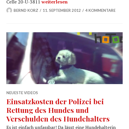
Haftung für Schäden durch Hundebiss 
Celle 20-U-3811
weiterlesen
BERND KORZ
11. SEPTEMBER 2012
4 KOMMENTARE
NEUESTE VIDEOS
Einsatzkosten der Polizei bei
Rettung des Hundes und
Verschulden des Hundehalters
Es ist einfach unfassbar! Da lässt eine Hundehalterin