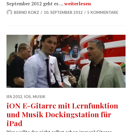
Bobbys Bass Workshops – Vom
September 2012 geht es …
weiterlesen
BERND KORZ
10. SEPTEMBER 2012
5 KOMMENTARE
IFA 2012
,
IOS
,
MUSIK
iON E-Gitarre mit Lernfunktion
und Musik Dockingstation für
iPad