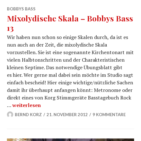
BOBBYS BASS
Mixolydische Skala – Bobbys Bass
13
Wir haben nun schon so einige Skalen durch, da ist es
nun auch an der Zeit, die mixolydische Skala
vorzustellen. Sie ist eine sogenannte Kirchentonart mit
vielen Halbtonschritten und der Charakteristischen
kleinen Septime. Das notwendige Übungsblatt gibt
es hier. Wer gerne mal dabei sein möchte im Studio sagt
einfach bescheid! Hier einige wichtige/nützliche Sachen
damit ihr überhaupt anfangen könnt: Metronome oder
direkt eines von Korg Stimmgeräte Basstagebuch Rock
Mixolydische Skala – Bobbys Bass 13
…
weiterlesen
BERND KORZ
21. NOVEMBER 2012
9 KOMMENTARE