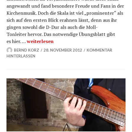
angewandt und fand besondere Freude und Fans in der
Kirchenmusik. Doch die Skala ist viel „prominenter“ als
sich auf den ersten Blick erahnen lässt, denn aus ihr
gingen sowohl die D-Dur als auch die Moll-
Tonleiter hervor. Das notwendige Übungsblatt gibt
Äolische Tonleiter – Bobbys Bass 14
es hier. …
weiterlesen
BERND KORZ
28. NOVEMBER 2012
KOMMENTAR
HINTERLASSEN