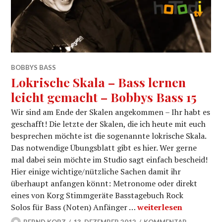
BOBBYS BASS
Lokrische Skala – Bass lernen
leicht gemacht – Bobbys Bass 15
Wir sind am Ende der Skalen angekommen – Ihr habt es
geschafft! Die letzte der Skalen, die ich heute mit euch
besprechen möchte ist die sogenannte lokrische Skala.
Das notwendige Übungsblatt gibt es hier. Wer gerne
mal dabei sein möchte im Studio sagt einfach bescheid!
Hier einige wichtige/nützliche Sachen damit ihr
überhaupt anfangen könnt: Metronome oder direkt
eines von Korg Stimmgeräte Basstagebuch Rock
Lokrische Skala – Bas
Solos für Bass (Noten) Anfänger …
weiterlesen