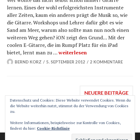
Wer wollte das nicht selbst schon immer? Gitarre
lernen. Eines der wohl erfolgreichsten Instrumente
aller Zeiten, kaum ein anderes prägt die Musik so, wie
die Gitarre. Workshops und Lehrer dafür gibt es wie
Sand am Meer, warum also sollte man nun noch einen
weiteren Weg gehen? iON zeigt den Grund… Mit der
coolen E-Gitarre, die im Rumpf Platz für ein iPad
iON E-Gitarre mit Lernfunktion u
bietet, lernt man zu …
weiterlesen
BERND KORZ
5. SEPTEMBER 2012
2 KOMMENTARE
Beitragsnavigation
NEUERE BEITRÄGE
Datenschutz und Cookies: Diese Website verwendet Cookies. Wenn du
die Website weiterhin nutzt, stimmst du der Verwendung von Cookies
zu.
SEITENLEISTE
Weitere Informationen, beispielsweise zur Kontrolle von Cookies,
findest du hier:
Cookie-Richtlinie
Stolz präsentiert von WordPress
Theme: Canard von