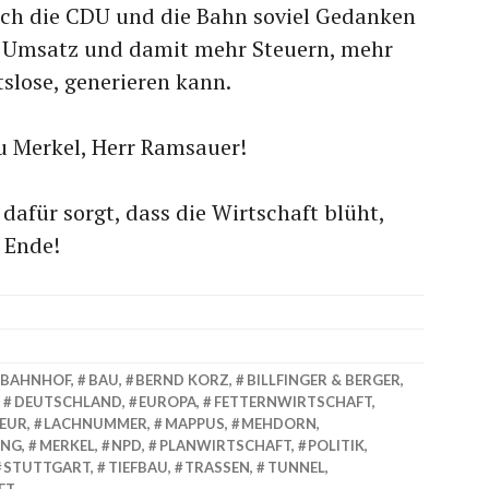
 sich die CDU und die Bahn soviel Gedanken
 Umsatz und damit mehr Steuern, mehr
slose, generieren kann.
u Merkel, Herr Ramsauer!
dafür sorgt, dass die Wirtschaft blüht,
 Ende!
BAHNHOF
,
BAU
,
BERND KORZ
,
BILLFINGER & BERGER
,
,
DEUTSCHLAND
,
EUROPA
,
FETTERNWIRTSCHAFT
,
IEUR
,
LACHNUMMER
,
MAPPUS
,
MEHDORN
,
UNG
,
MERKEL
,
NPD
,
PLANWIRTSCHAFT
,
POLITIK
,
STUTTGART
,
TIEFBAU
,
TRASSEN
,
TUNNEL
,