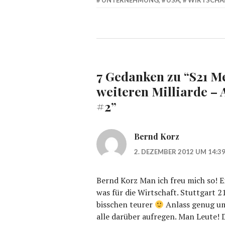
UNTERNEHMUNG
,
USA
,
WIRTSCHA
7 Gedanken zu “
S21 M
weiteren Milliarde 
#2
”
Bernd Korz
2. DEZEMBER 2012 UM 14:3
Bernd Korz Man ich freu mich so! 
was für die Wirtschaft. Stuttgart 
bisschen teurer
Anlass genug um
alle darüber aufregen. Man Leute! 